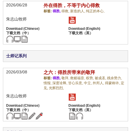
2026/06/28
外在得胜，不等于内心得救
标签:
得胜,
得救,
新造的人,
纯正的本心,
朱志山牧师
士师记系列
2026/03/08
之六：得胜所带来的敬拜
标签:
得胜,
敬拜,
救赎福音,
权势,
被成圣,
残余势力,
情报,
深度诠释,
甘心乐意,
中立,
外邦人,
得蒙称许,
定
见,
光辉烈烈,
朱志山牧师