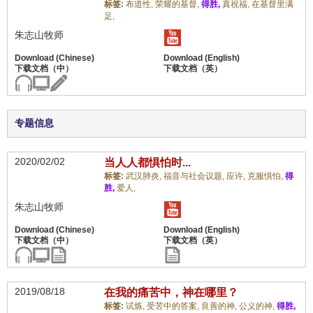
标签:
布道性,
荣耀的基督,
得胜,
真祝福,
在基督里满
足,
朱志山牧师
专题信息
2020/02/02
当人人都惧怕时...
标签:
武汉肺炎,
福音与社会议题,
应许,
克服惧怕,
得
胜,
爱人,
朱志山牧师
2019/08/18
在我的痛苦中，神在哪里？
标签:
试炼,
受苦中的答案,
良善的神,
公义的神,
得胜,