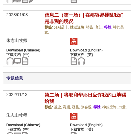
2023/01/08
信息二（第一场）| 在那容易搅乱我们
是非观的境况
标签:
分别是非,
胜过逆境,
祷告,
良知,
得胜,
神的美
意,
朱志山牧师
专题信息
2022/11/13
第二场｜将耶和华那日应许我的山地赐
给我
标签:
基业,
赏赐,
冠冕,
教会观,
得胜,
神的应许,
力量,
朱志山牧师