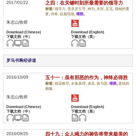
2017/01/22
之四：在关键时刻所最需要的领导力
标签:
领导力,
受圣灵引导,
神为,
末世,
定见,
领袖的重
要,
侍奉,
征服现场,
得胜,
朱志山牧师
罗马书释经讲道
2016/10/09
五十一：虽有邪恶的作为，神终必得胜
标签:
错误教导,
全备真理,
成圣,
善与恶,
得胜,
老练的
顺服,
朱志山牧师
2016/09/25
四十九：众人竭力的祷告将带来极美的