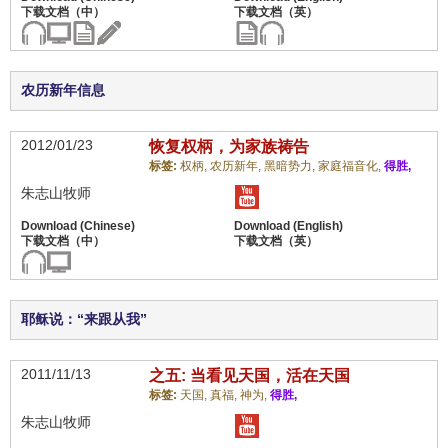
农历新年信息
2012/01/23
恢复权柄，为家族祷告
标签:
权柄,
农历新年,
黑暗势力,
家庭福音化,
得胜,
朱志山牧师
耶稣说：“来跟从我”
2011/11/13
之五: 当看见天国，活在天国
标签:
天国,
真福,
神为,
得胜,
朱志山牧师