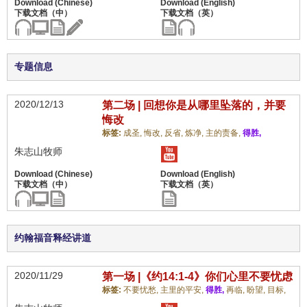
专题信息
2020/12/13
第二场 | 回想你是从哪里坠落的，并要
悔改
标签:
成圣,
悔改,
反省,
炼净,
主的责备,
得胜,
朱志山牧师
约翰福音释经讲道
2020/11/29
第一场 |《约14:1-4》你们心里不要忧虑
标签:
不要忧愁,
主里的平安,
得胜,
再临,
盼望,
目标,