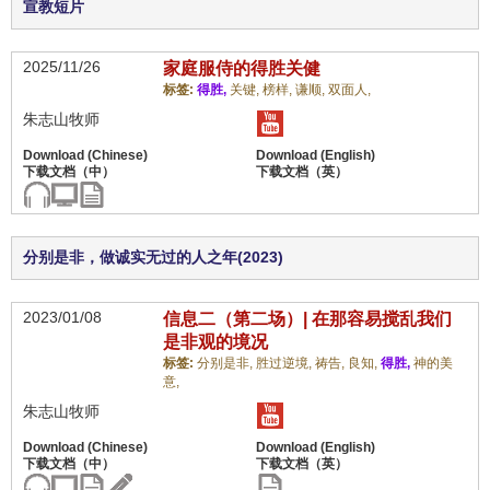
宣教短片
2025/11/26
家庭服侍的得胜关健
标签:
得胜,
关键,
榜样,
谦顺,
双面人,
朱志山牧师
分别是非，做诚实无过的人之年(2023)
2023/01/08
信息二（第二场）| 在那容易搅乱我们
是非观的境况
标签:
分别是非,
胜过逆境,
祷告,
良知,
得胜,
神的美
意,
朱志山牧师