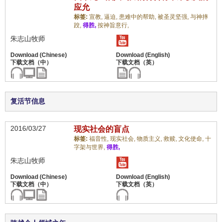
应允
标签:
宣教,
逼迫,
患难中的帮助,
被圣灵坚强,
与神摔
跤,
得胜,
按神旨意行,
朱志山牧师
复活节信息
2016/03/27
现实社会的盲点
标签:
福音性,
现实社会,
物质主义,
救赎,
文化使命,
十
字架与世界,
得胜,
朱志山牧师