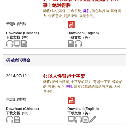
事上绝对得胜
标签:
认识基督,
生命系统,
得胜,
信心与行为,
基督能
力,
心怀意念,
属灵操练,
属灵争战,
朱志山牧师
槟城余民特会
2014/07/12
4: 以人性背起十字架
标签:
灵性与情感,
十字架的能力,
背起十字架,
悖论的
爱,
苦难,
医治,
得胜,
建立起基督的情感与意志,
人性
与神性,
朱志山牧师