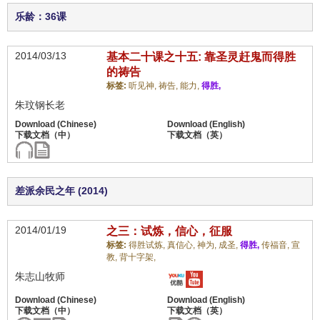
乐龄：36课
2014/03/13
基本二十课之十五: 靠圣灵赶鬼而得胜
的祷告
标签:
听见神,
祷告,
能力,
得胜,
朱玟钢长老
差派余民之年 (2014)
2014/01/19
之三：试炼，信心，征服
标签:
得胜试炼,
真信心,
神为,
成圣,
得胜,
传福音,
宣
教,
背十字架,
朱志山牧师