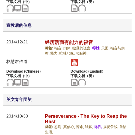
宣教后的信息
2014/12/21
经历活而有能力的福音
标签:
福音,
肉体,
撒旦的谎言,
得胜,
天国,
福音与宗
教,
能力,
唯独耶稣,
顺服神,
林慧君传道
英文青年团契
2014/10/30
Perseverance - The Key to Reap the
Best
标签:
忍耐,
真信心,
苦难,
试炼,
得胜,
属灵争战,
圣洁
生活,