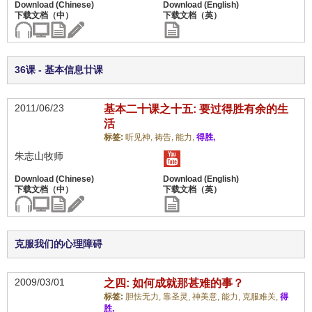
36课 - 基本信息廿课
2011/06/23
基本二十课之十五: 要过得胜有余的生
活
标签:
听见神,
祷告,
能力,
得胜,
朱志山牧师
克服我们的心理障碍
2009/03/01
之四: 如何成就那甚难的事？
标签:
胆怯无力,
靠圣灵,
神美意,
能力,
克服难关,
得
胜,