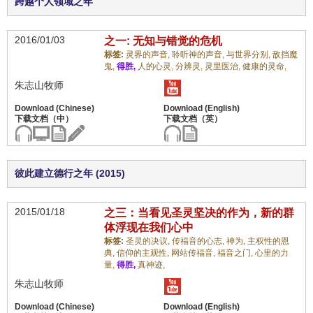
跨越个人领域之年
2016/01/03
之一: 无知与错觉的危机
标签:
灵界的声音,
聆听神的声音,
与世界分别,
敌挡魔
鬼,
得胜,
人的心灵,
分辨灵,
灵里医治,
健康的灵命,
朱志山牧师
彼此建立德行之年 (2015)
2015/01/18
之三：当看见圣灵坚决的作为，新的群
体浮现在我们心中
标签:
圣灵的决议,
传福音的心志,
神为,
主权性的恩
典,
信仰的主观性,
网站传福音,
福音之门,
心里的力
量,
得胜,
真神迹,
朱志山牧师