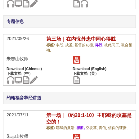
专题信息
2021/09/26
第三场｜在内忧外患中同心得胜
标签:
争战,
成圣,
基督的功德,
得胜,
彼此同工,
教会领
袖,
朱志山牧师
约翰福音释经讲道
2021/07/11
第一场 | 《约20:1-10》主耶稣的坟墓是
空的！
标签:
耶稣的复活,
得胜,
空坟墓,
真信,
信仰的证据,
朱志山牧师