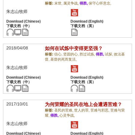
标签:
末世,
属灵争战,
得胜,
保守心怀意念,
朱志山牧师
2018/04/08
如何在试炼中变得更坚强？
标签:
信心,
坚固的心,
胜过试炼,
得胜,
试探,
效法基
督,
基督的死而复活,
朱志山牧师
2017/10/01
为何荣耀的圣民在地上会遭遇苦难？
标签:
圣民的苦难,
世人的罪,
苦难与邪恶,
苦难与荣
耀,
得胜,
心灵争战,
朱志山牧师