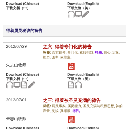
得着属灵秘诀的祷告
2012/07/29
之六: 得着专门化的祷告
标签:
真实信仰,
专门化,
克服挑战,
得胜,
信心,
定见,
能力,
谦卑,
依靠主,
朱志山牧师
2012/07/01
之三: 得着被圣灵充满的祷告
标签:
属灵事实,
属灵能力,
圣灵充满与积极思想,
神的
声音,
灵战,
真顺服,
得胜,
朱志山牧师