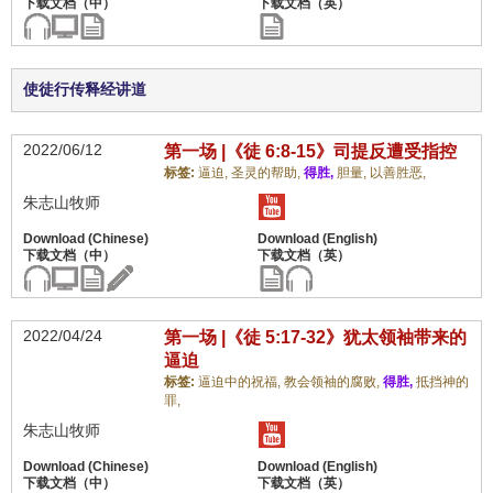
使徒行传释经讲道
2022/06/12
第一场 |《徒 6:8-15》司提反遭受指控
标签:
逼迫,
圣灵的帮助,
得胜,
胆量,
以善胜恶,
朱志山牧师
2022/04/24
第一场 |《徒 5:17-32》犹太领袖带来的
逼迫
标签:
逼迫中的祝福,
教会领袖的腐败,
得胜,
抵挡神的
罪,
朱志山牧师