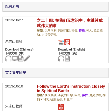
以弗所书
2013/10/27
之二十四: 在我们无意识中，主继续成
就伟大的事
标签:
以马内利,
兴起门徒,
祷告,
得胜,
神为,
圣灵感
动,
为福音受苦,
朱志山牧师
英文青年团契
2013/10/10
Follow the Lord's instruction closely
in Spiritual Battle
标签:
属灵争战,
圣灵的引导,
应许,
得胜,
属灵原理,
神
的时间表,
征服营垒,
听主声,
朱志山牧师