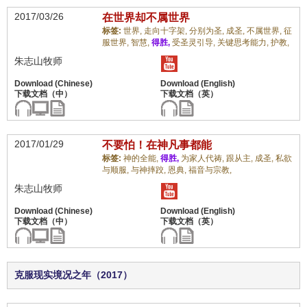
2017/03/26
在世界却不属世界
标签:
世界,
走向十字架,
分别为圣,
成圣,
不属世界,
征
服世界,
智慧,
得胜,
受圣灵引导,
关键思考能力,
护教,
朱志山牧师
2017/01/29
不要怕！在神凡事都能
标签:
神的全能,
得胜,
为家人代祷,
跟从主,
成圣,
私欲
与顺服,
与神摔跤,
恩典,
福音与宗教,
朱志山牧师
克服现实境况之年（2017）