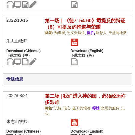
2022/10/16
第一场｜《徒7: 54-60》司提反的辩证
（8）司提反的殉道与荣耀
标签:
殉道者,
为义受逼迫,
得胜,
饶恕人,
天堂与地狱,
朱志山牧师
专题信息
2022/08/21
第二场 | 我们进入神的国，必须经历许
多艰难
标签:
试炼,
信心,
圣工的艰难,
得胜,
坚忍的服侍,
忠
心,
朱志山牧师