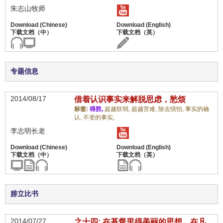
朱志山牧师
专题信息
2014/08/17
借着认识事实来解脱思虑，愁烦
标签:
得胜,
超越软弱,
超越苦难,
除去惧怕,
事实的确
认,
不变的事实,
李志明长老
腓立比书
2014/07/27
之十四: 在基督里得美丽的思想，在凡