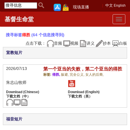
中文
English
现场直播
基督生命堂
Toggle
navigat
搜寻标签
得胜
(64 个信息搜寻到)
点击下载：
音频
视频
讲义
抄本
白板
宣教短片
2026/07/13
第一个亚当的失败，第二个亚当的得胜
标签:
得胜,
躲避,
完全公义,
女人的后裔,
朱志山牧师
福音短片