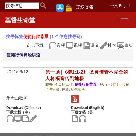
中文
English
现场直播
基督生命堂
Toggle
navigat
搜寻标签
使徒行传背景
(1 个信息搜寻到)
点击下载：
音频
视频
讲义
抄本
白板
使徒行传释经讲道
2021/09/12
第一场 |《徒1:1-2》 圣灵借着不完全的
人将福音传到地极
标签:
圣灵的工作,
使徒行传背景,
使徒行传简介,
传福
音与宣教,
护教,
初代教会,
朱志山牧师