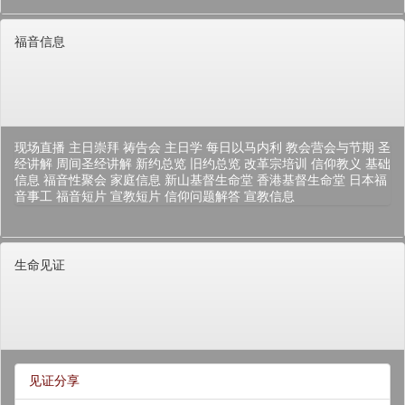
福音信息
现场直播
主日崇拜
祷告会
主日学
每日以马内利
教会营会与节期
圣
经讲解
周间圣经讲解
新约总览
旧约总览
改革宗培训
信仰教义
基础
信息
福音性聚会
家庭信息
新山基督生命堂
香港基督生命堂
日本福
音事工
福音短片
宣教短片
信仰问题解答
宣教信息
生命见证
见证分享