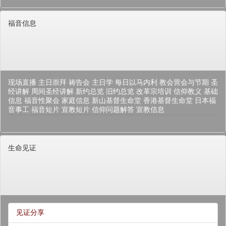
福音信息
现场直播
主日崇拜
祷告会
主日学
每日以马内利
教会营会与节期
圣
经讲解
周间圣经讲解
新约总览
旧约总览
改革宗培训
信仰教义
基础
信息
福音性聚会
家庭信息
新山基督生命堂
香港基督生命堂
日本福
音事工
福音短片
宣教短片
信仰问题解答
宣教信息
生命见证
见证分享