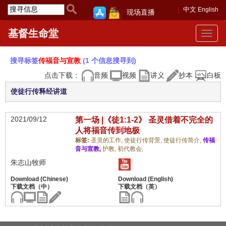
中文
English
现场直播
基督生命堂
Toggle
navigat
搜寻标签
传福音与宣教
(1 个信息搜寻到)
点击下载：
音频
视频
讲义
抄本
白板
使徒行传释经讲道
2021/09/12
第一场 |《徒1:1-2》 圣灵借着不完全的
人将福音传到地极
标签:
圣灵的工作,
使徒行传背景,
使徒行传简介,
传福
音与宣教,
护教,
初代教会,
朱志山牧师