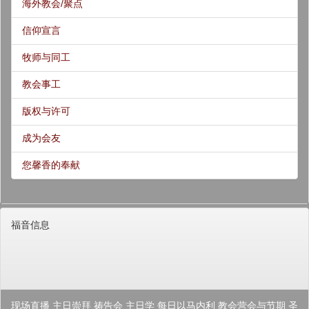
海外教会/聚点
信仰宣言
牧师与同工
教会事工
版权与许可
成为会友
您馨香的奉献
福音信息
现场直播
主日崇拜
祷告会
主日学
每日以马内利
教会营会与节期
圣