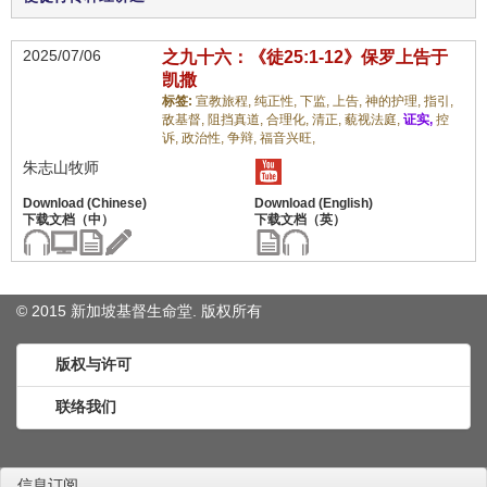
2025/07/06
之九十六：《徒25:1-12》保罗上告于
凯撒
标签:
宣教旅程,
纯正性,
下监,
上告,
神的护理,
指引,
敌基督,
阻挡真道,
合理化,
清正,
藐视法庭,
证实,
控
诉,
政治性,
争辩,
福音兴旺,
朱志山牧师
© 2015 新加坡基督生命堂. 版权
所有
版权与许可
联络我们
信息订阅