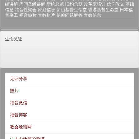
经讲解
周间圣经讲解
新约总览
旧约总览
改革宗培训
信仰教义
基础
信息
福音性聚会
家庭信息
新山基督生命堂
香港基督生命堂
日本福
音事工
福音短片
宣教短片
信仰问题解答
宣教信息
生命见证
见证分享
照片
福音微信
福音博客
教会脸谱网