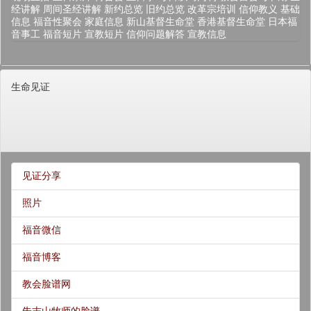
经讲解
周间圣经讲解
新约总览
旧约总览
改革宗培训
信仰教义
基础
信息
福音性聚会
家庭信息
新山基督生命堂
香港基督生命堂
日本福
音事工
福音短片
宣教短片
信仰问题解答
宣教信息
生命见证
见证分享
照片
福音微信
福音博客
教会脸谱网