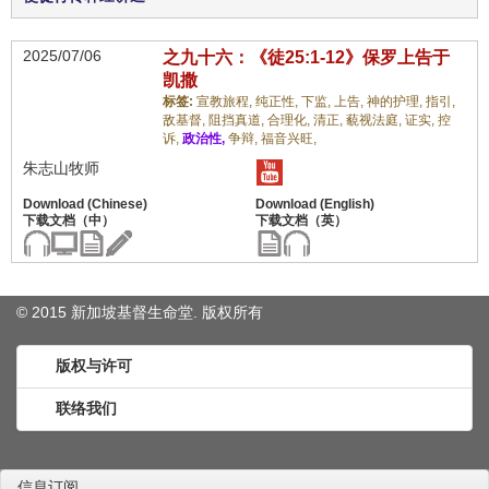
2025/07/06
之九十六：《徒25:1-12》保罗上告于
凯撒
标签:
宣教旅程,
纯正性,
下监,
上告,
神的护理,
指引,
敌基督,
阻挡真道,
合理化,
清正,
藐视法庭,
证实,
控
诉,
政治性,
争辩,
福音兴旺,
朱志山牧师
© 2015 新加坡基督生命堂. 版权
所有
版权与许可
联络我们
信息订阅