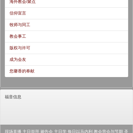
海外教会/聚点
信仰宣言
牧师与同工
教会事工
版权与许可
成为会友
您馨香的奉献
福音信息
现场直播
主日崇拜
祷告会
主日学
每日以马内利
教会营会与节期
圣