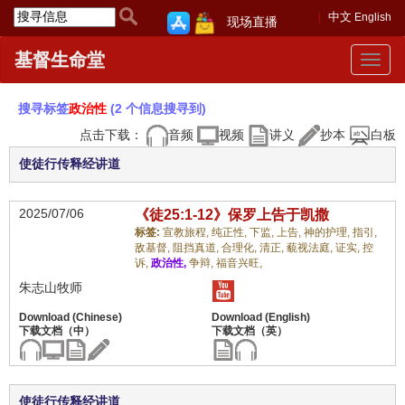
中文
English
现场直播
基督生命堂
Toggle
navigat
搜寻标签
政治性
(2 个信息搜寻到)
点击下载：
音频
视频
讲义
抄本
白板
使徒行传释经讲道
2025/07/06
《徒25:1-12》保罗上告于凯撒
标签:
宣教旅程,
纯正性,
下监,
上告,
神的护理,
指引,
敌基督,
阻挡真道,
合理化,
清正,
藐视法庭,
证实,
控
诉,
政治性,
争辩,
福音兴旺,
朱志山牧师
使徒行传释经讲道