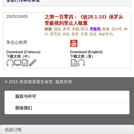
使徒行传释经讲道
2025/10/05
之第一百零四：《徒28:1-10》保罗从
受藐视到受众人敬重
标签:
报应,
真理,
赏赐,
医治,
受藐视,
敬重,
启示性,
神
仆,
受咒诅,
信实,
善变,
天理,
偿还,
奇妙作为,
朱志山牧师
© 2015 新加坡基督生命堂. 版权
所有
版权与许可
联络我们
信息订阅