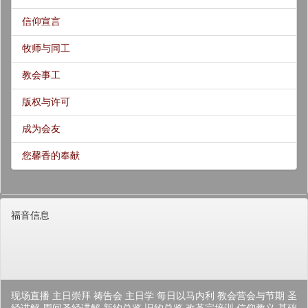
信仰宣言
牧师与同工
教会事工
版权与许可
成为会友
您馨香的奉献
福音信息
现场直播
主日崇拜
祷告会
主日学
每日以马内利
教会营会与节期
圣