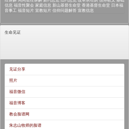
经讲解
周间圣经讲解
新约总览
旧约总览
改革宗培训
信仰教义
基础
信息
福音性聚会
家庭信息
新山基督生命堂
香港基督生命堂
日本福
音事工
福音短片
宣教短片
信仰问题解答
宣教信息
生命见证
见证分享
照片
福音微信
福音博客
教会脸谱网
朱志山牧师的脸谱