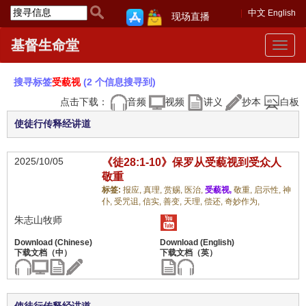
中文
English
现场直播
基督生命堂
Toggle
navigat
搜寻标签
受藐视
(2 个信息搜寻到)
点击下载：
音频
视频
讲义
抄本
白板
使徒行传释经讲道
2025/10/05
《徒28:1-10》保罗从受藐视到受众人
敬重
标签:
报应,
真理,
赏赐,
医治,
受藐视,
敬重,
启示性,
神
仆,
受咒诅,
信实,
善变,
天理,
偿还,
奇妙作为,
朱志山牧师