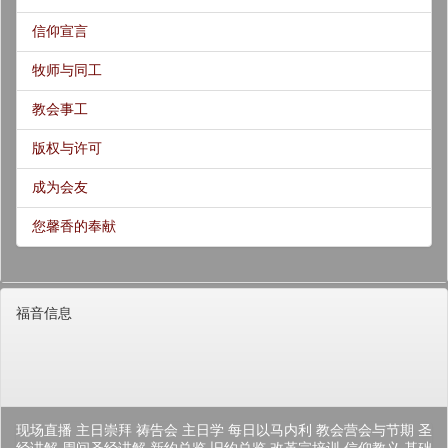
信仰宣言
牧师与同工
教会事工
版权与许可
成为会友
您馨香的奉献
福音信息
现场直播
主日崇拜
祷告会
主日学
每日以马内利
教会营会与节期
圣