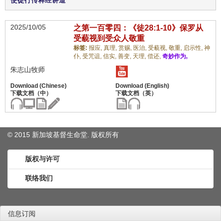
使徒行传释经讲道
2025/10/05
之第一百零四：《徒28:1-10》保罗从
受藐视到受众人敬重
标签:
报应,
真理,
赏赐,
医治,
受藐视,
敬重,
启示性,
神
仆,
受咒诅,
信实,
善变,
天理,
偿还,
奇妙作为,
朱志山牧师
© 2015 新加坡基督生命堂. 版权
所有
版权与许可
联络我们
信息订阅