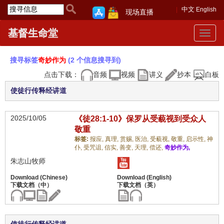
中文
English
现场直播
基督生命堂
Toggle
navigat
搜寻标签
奇妙作为
(2 个信息搜寻到)
点击下载：
音频
视频
讲义
抄本
白板
使徒行传释经讲道
2025/10/05
《徒28:1-10》保罗从受藐视到受众人
敬重
标签:
报应,
真理,
赏赐,
医治,
受藐视,
敬重,
启示性,
神
仆,
受咒诅,
信实,
善变,
天理,
偿还,
奇妙作为,
朱志山牧师