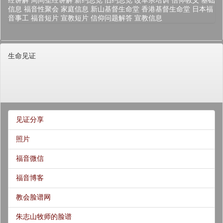
经讲解
周间圣经讲解
新约总览
旧约总览
改革宗培训
信仰教义
基础
信息
福音性聚会
家庭信息
新山基督生命堂
香港基督生命堂
日本福
音事工
福音短片
宣教短片
信仰问题解答
宣教信息
生命见证
见证分享
照片
福音微信
福音博客
教会脸谱网
朱志山牧师的脸谱