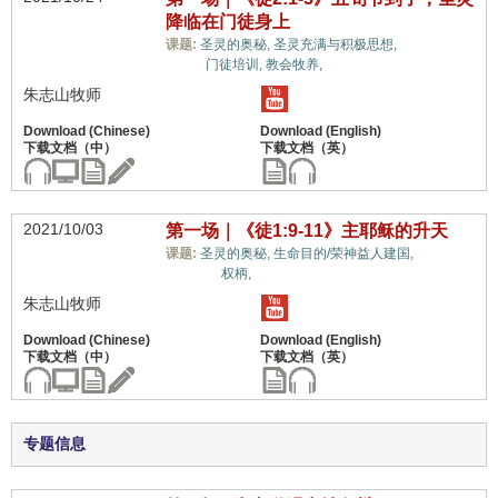
降临在门徒身上
教义上的
课题:
圣灵的奥秘,
圣灵充满与积极思想,
误解,
门徒培训,
教会牧养,
朱志山牧师
2021/10/03
第一场｜《徒1:9-11》主耶稣的升天
教义上
课题:
圣灵的奥秘,
生命目的/荣神益人建国,
的误解,
权柄,
朱志山牧师
专题信息