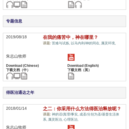
专题信息
2019/08/18
在我的痛苦中，神在哪里？
教
课题:
苦难与试炼,
以马内利/神的同在,
属灵环境,
义上的误解,
朱志山牧师
得医治通达之年
2018/01/14
之二：你采用什么方法得医治释放呢？
课题:
神的话/真理/事实,
成圣/分别为圣/基督生活体
教义上的误解,
系,
属灵医治,
心理医治,
朱志山牧师