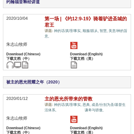
约翰福音释经讲道
2020/10/04
第一场 | 《约12:9-19》骑着驴进圣城的
君王
课题:
神的话/真理/事实,
顺服/跟从,
智慧,
美意/神的旨
教义上的误解,
意,
朱志山牧师
被主的恩光照耀之年（2020）
2020/01/12
主的恩光所带来的管教
课题:
神的话/真理/事实,
恩典,
成圣/分别为圣/基督生
教义上的误解,
活体系,
谦卑与骄傲,
朱志山牧师