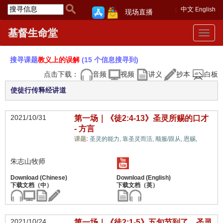
中文
English
现场直播
基督生命堂
Toggle
navigat
搜寻课题
教义上的误解
(15 个信息搜寻到)
点击下载：
音频
视频
讲义
抄本
白板
使徒行传释经讲道
2021/10/31
第一场｜《徒2:4-13》圣灵所赐的口才
- 方言
教义
课题:
圣灵的能力,
靠圣灵而活,
顺服/跟从,
恩赐,
上的误解,
朱志山牧师
2021/10/24
第一场｜《徒2:1-5》五旬节到了，圣灵