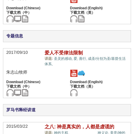
专题信息
2017/09/10
爱人不受律法限制
课题:
圣灵的感动,
爱,
善行,
成圣/分别为圣/基督生活
教义上的误解,
体系,
朱志山牧师
罗马书释经讲道
2015/03/22
之八: 神是真实的，人都是虚谎的
教义上的误解,
课题:
神的主权,
神义论,
美意/神的