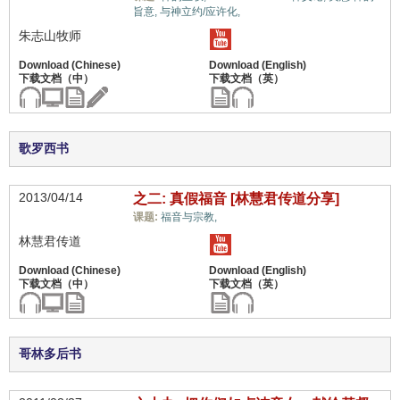
旨意,
与神立约/应许化,
朱志山牧师
歌罗西书
2013/04/14
之二: 真假福音 [林慧君传道分享]
教义上的误解,
课题:
福音与宗教,
林慧君传道
哥林多后书