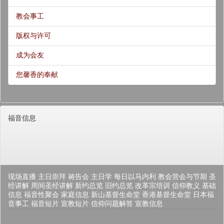
教会事工
版权与许可
成为会友
您馨香的奉献
福音信息
现场直播
主日崇拜
祷告会
主日学
每日以马内利
教会营会与节期
圣
经讲解
周间圣经讲解
新约总览
旧约总览
改革宗培训
信仰教义
基础
信息
福音性聚会
家庭信息
新山基督生命堂
香港基督生命堂
日本福
音事工
福音短片
宣教短片
信仰问题解答
宣教信息