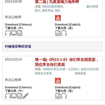
2021/02/28
第二场 | 为真道竭力地争辩
教义上的误解,
课题:
神的话/真理/事实,
撒但/黑暗
势力,
属灵争战,
得胜,
朱志山牧师
约翰福音释经讲道
2021/02/14
第一场|《约15:1-8》你们常在我里面，
我也常在你们里面
课题:
与神的关系/认识神，认识自己,
成圣/分别为圣/
教义上的误解,
基督生活体系,
惟独基督,
朱志山牧师