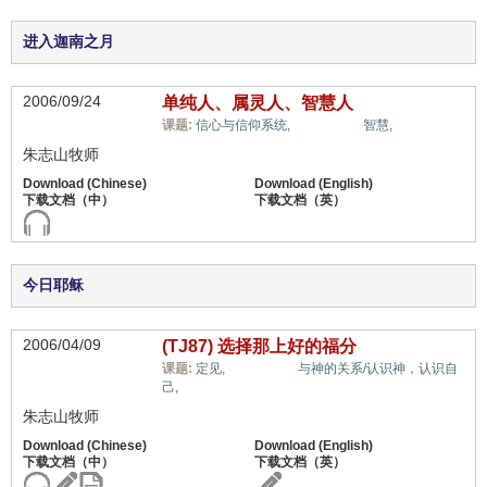
进入迦南之月
2006/09/24
单纯人、属灵人、智慧人
属灵奥秘,
课题:
信心与信仰系统,
智慧,
朱志山牧师
今日耶稣
2006/04/09
(TJ87) 选择那上好的福分
属灵奥秘,
课题:
定见,
与神的关系/认识神，认识自
己,
朱志山牧师