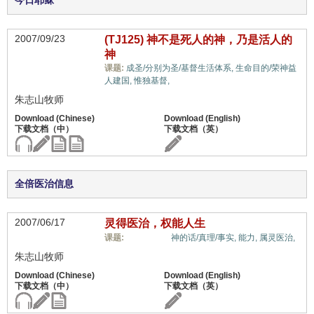
今日耶稣
2007/09/23
(TJ125) 神不是死人的神，乃是活人的
神
课题:
成圣/分别为圣/基督生活体系,
生命目的/荣神益
属灵奥秘,
人建国,
惟独基督,
朱志山牧师
全倍医治信息
2007/06/17
灵得医治，权能人生
属灵奥秘,
课题:
神的话/真理/事实,
能力,
属灵医治,
朱志山牧师