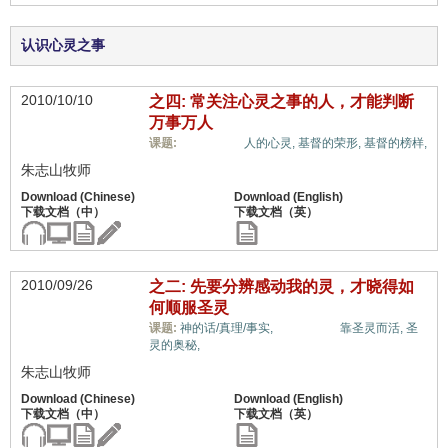
认识心灵之事
2010/10/10
之四: 常关注心灵之事的人，才能判断
万事万人
属灵奥秘,
课题:
人的心灵,
基督的荣形,
基督的榜样,
朱志山牧师
2010/09/26
之二: 先要分辨感动我的灵，才晓得如
何顺服圣灵
属灵奥秘,
课题:
神的话/真理/事实,
靠圣灵而活,
圣
灵的奥秘,
朱志山牧师