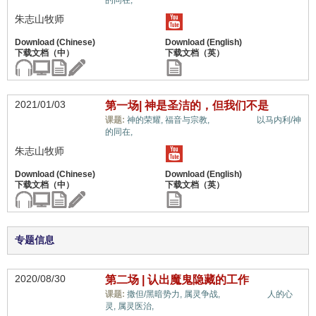
的同在,
朱志山牧师
2021/01/03
第一场| 神是圣洁的，但我们不是
属灵奥秘,
课题:
神的荣耀,
福音与宗教,
以马内利/神
的同在,
朱志山牧师
专题信息
2020/08/30
第二场 | 认出魔鬼隐藏的工作
属灵奥秘,
课题:
撒但/黑暗势力,
属灵争战,
人的心
灵,
属灵医治,