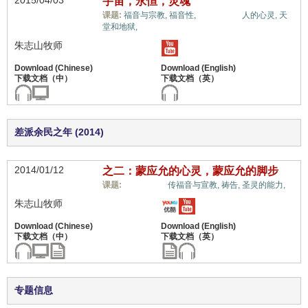
2015/04/03
宇宙，永恒，灵魂
属灵奥秘,
课题:
福音与宗教,
福音性,
人的心灵,
天
堂和地狱,
朱志山牧师
差派余民之年 (2014)
2014/01/12
之二：蒙应允的心灵，蒙应允的脚步
属灵奥秘,
课题:
传福音与宣教,
祷告,
圣灵的能力,
朱志山牧师
专题信息