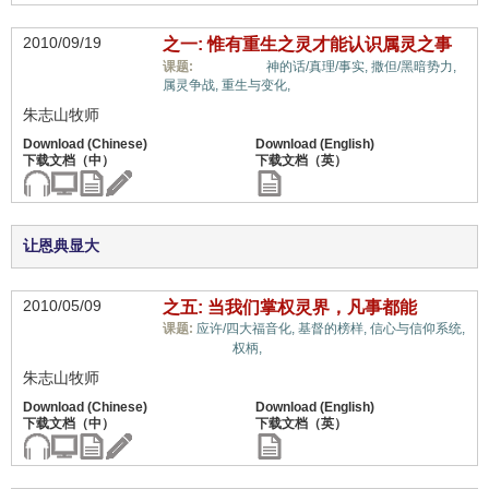
2010/09/19
之一: 惟有重生之灵才能认识属灵之事
属灵奥秘,
课题:
神的话/真理/事实,
撒但/黑暗势力,
属灵争战,
重生与变化,
朱志山牧师
让恩典显大
2010/05/09
之五: 当我们掌权灵界，凡事都能
课题:
应许/四大福音化,
基督的榜样,
信心与信仰系统,
属灵奥秘,
权柄,
朱志山牧师