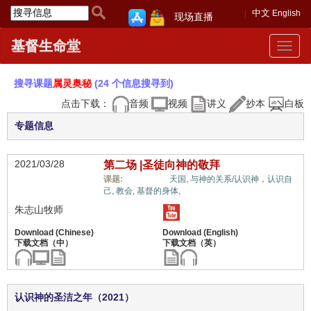
中文
English
现场直播
基督生命堂
Toggle
navigat
搜寻课题
属灵奥秘
(24 个信息搜寻到)
点击下载：
音频
视频
讲义
抄本
白板
专题信息
2021/03/28
第二场 |圣徒向神的敬拜
属灵奥秘,
课题:
天国,
与神的关系/认识神，认识自
己,
教会,
基督的身体,
朱志山牧师
认识神的圣洁之年（2021）