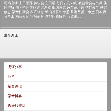
现场直播
主日崇拜
祷告会
主日学
每日以马内利
教会营会与节期
圣
经讲解
周间圣经讲解
新约总览
旧约总览
改革宗培训
信仰教义
基础
信息
福音性聚会
家庭信息
新山基督生命堂
香港基督生命堂
日本福
音事工
福音短片
宣教短片
信仰问题解答
宣教信息
生命见证
见证分享
照片
福音微信
福音博客
教会脸谱网