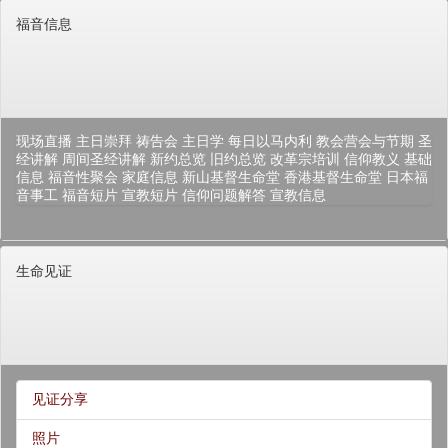
福音信息
现场直播
主日崇拜
祷告会
主日学
每日以马内利
教会营会与节期
圣
经讲解
周间圣经讲解
新约总览
旧约总览
改革宗培训
信仰教义
基础
信息
福音性聚会
家庭信息
新山基督生命堂
香港基督生命堂
日本福
音事工
福音短片
宣教短片
信仰问题解答
宣教信息
生命见证
见证分享
照片