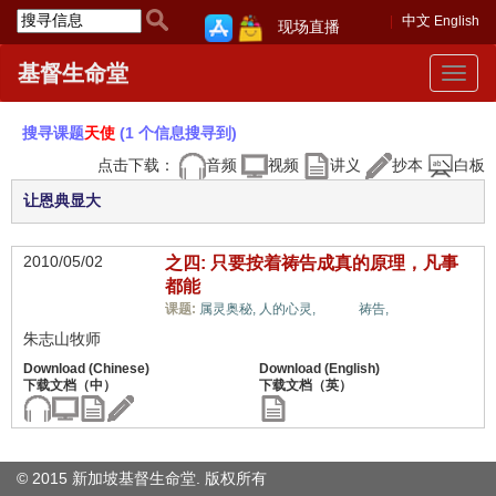
中文
English
现场直播
基督生命堂
Toggle
navigat
搜寻课题
天使
(1 个信息搜寻到)
点击下载：
音频
视频
讲义
抄本
白板
让恩典显大
2010/05/02
之四: 只要按着祷告成真的原理，凡事
都能
天使,
课题:
属灵奥秘,
人的心灵,
祷告,
朱志山牧师
© 2015 新加坡基督生命堂. 版权
所有