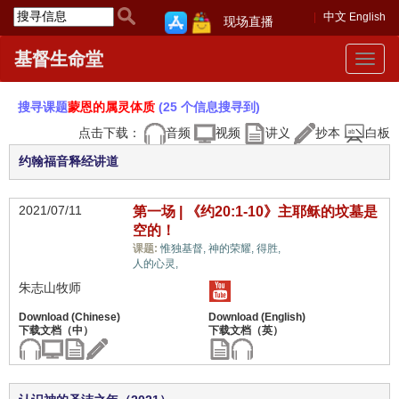
中文
English
现场直播
基督生命堂
Toggle
navigat
搜寻课题
蒙恩的属灵体质
(25 个信息搜寻到)
点击下载：
音频
视频
讲义
抄本
白板
约翰福音释经讲道
2021/07/11
第一场 | 《约20:1-10》主耶稣的坟墓是
空的！
蒙恩的属灵体质,
课题:
惟独基督,
神的荣耀,
得胜,
人的心灵,
朱志山牧师