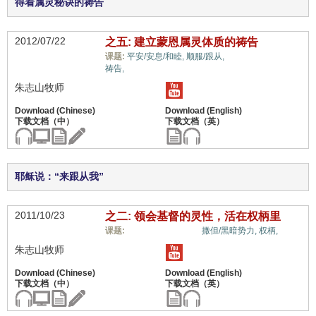
得着属灵秘诀的祷告
2012/07/22
之五: 建立蒙恩属灵体质的祷告
蒙恩的属灵体质,
课题:
平安/安息/和睦,
顺服/跟从,
祷告,
朱志山牧师
耶稣说：“来跟从我”
2011/10/23
之二: 领会基督的灵性，活在权柄里
蒙恩的属灵体质,
课题:
撒但/黑暗势力,
权柄,
朱志山牧师