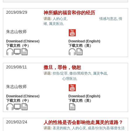
2019/09/29
神所赐的福音和你的经历
蒙恩的属灵体质,
课题:
人的心灵,
情感与意志,
情
绪,
属灵医治,
朱志山牧师
2019/08/11
撒旦，罪咎，饶恕
蒙恩的
课题:
控告/定罪,
撒但/黑暗势力,
属灵争战,
属灵体质,
心理医治,
朱志山牧师
2019/02/24
人的性格是否会影响他走属灵的道路？
课题:
圣灵的能力,
人的心灵,
成圣/分别为圣/基督生活