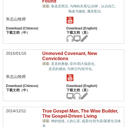
Found
蒙
课题:
靠圣灵而活,
与神的关系/认识神，认识自己,
恩的属灵体质,
悔改与饶恕,
属灵医治,
朱志山牧师
2015/01/15
Unmoved Covenant, New
Convictions
蒙恩的属灵体
课题:
圣灵的奥秘,
应许/四大福音化,
质,
圣灵的感动,
与神立约/应许化,
朱志山牧师
2014/12/11
True Gospel Man, The Wise Builder,
The Gospel-Driven Living
课题:
神的创造,
人的心灵,
成圣/分别为圣/基督生活体
蒙恩的属灵体质,
系,