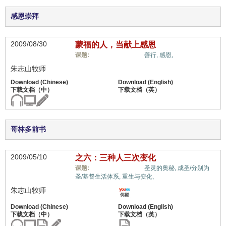
感恩崇拜
2009/08/30
蒙福的人，当献上感恩
蒙恩的属灵体质,
课题:
善行,
感恩,
朱志山牧师
哥林多前书
2009/05/10
之六：三种人三次变化
蒙恩的属灵体质,
课题:
圣灵的奥秘,
成圣/分别为
圣/基督生活体系,
重生与变化,
朱志山牧师