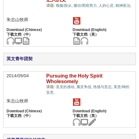
课题:
顺服/跟从,
撒但/黑暗势力,
人的心灵,
精神医治,
蒙恩的属灵体质,
朱志山牧师
英文青年团契
2014/09/04
Pursuing the Holy Spirit
Wholesomely
课题:
圣灵的感动,
属灵争战,
情感与意志,
美意/神的
蒙恩的属灵体质,
旨意,
朱志山牧师