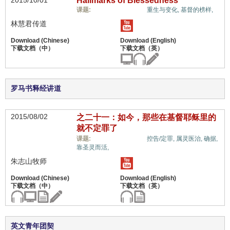
2015/10/01
Hallmarks of Blessedness
蒙恩的属灵体质,
课题:
重生与变化,
基督的榜样,
林慧君传道
罗马书释经讲道
2015/08/02
之二十一：如今，那些在基督耶稣里的
就不定罪了
蒙恩的属灵体质,
课题:
控告/定罪,
属灵医治,
确据,
靠圣灵而活,
朱志山牧师
英文青年团契