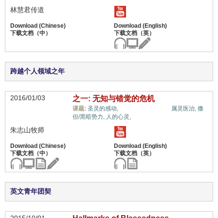
林慧君传道
跨越个人领域之年
2016/01/03
之一: 无知与错觉的危机
蒙恩的属灵体质,
课题:
圣灵的感动,
属灵医治,
撒
但/黑暗势力,
人的心灵,
朱志山牧师
英文青年团契