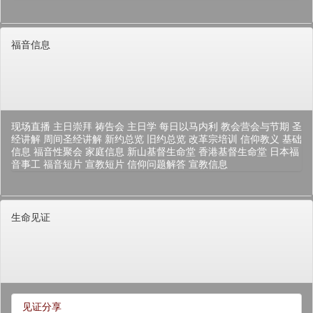
福音信息
现场直播
主日崇拜
祷告会
主日学
每日以马内利
教会营会与节期
圣
经讲解
周间圣经讲解
新约总览
旧约总览
改革宗培训
信仰教义
基础
信息
福音性聚会
家庭信息
新山基督生命堂
香港基督生命堂
日本福
音事工
福音短片
宣教短片
信仰问题解答
宣教信息
生命见证
见证分享