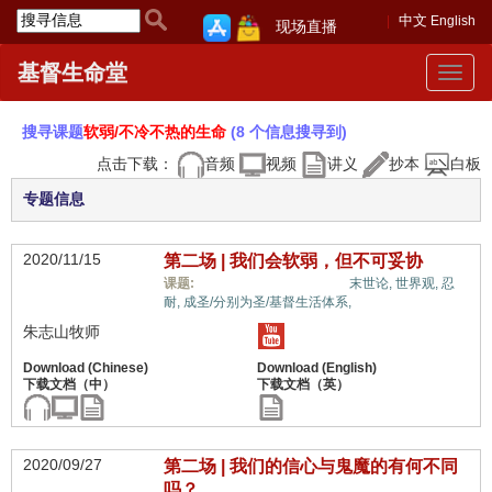
中文
English
现场直播
基督生命堂
Toggle
navigat
搜寻课题
软弱/不冷不热的生命
(8 个信息搜寻到)
点击下载：
音频
视频
讲义
抄本
白板
专题信息
2020/11/15
第二场 | 我们会软弱，但不可妥协
软弱/不冷不热的生命,
课题:
末世论,
世界观,
忍
耐,
成圣/分别为圣/基督生活体系,
朱志山牧师
2020/09/27
第二场 | 我们的信心与鬼魔的有何不同
吗？