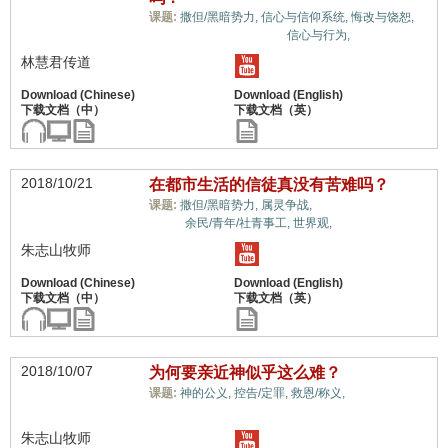
课题:
撒但/黑暗势力,
信心与信仰系统,
悔改与饶恕,
软弱/不冷不热的生命,
信心与行为,
林慧君传道
2018/10/21
在都市生活的信徒真没有苦难吗？
软弱/不冷不热的
课题:
撒但/黑暗势力,
属灵争战,
生命,
余民/青年/社青事工,
世界观,
朱志山牧师
2018/10/07
为何要亲近神似乎这么难？
软弱/不冷不
课题:
神的公义,
控告/定罪,
救恩/称义,
热的生命,
朱志山牧师