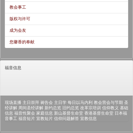
教会事工
版权与许可
成为会友
您馨香的奉献
福音信息
现场直播
主日崇拜
祷告会
主日学
每日以马内利
教会营会与节期
圣
经讲解
周间圣经讲解
新约总览
旧约总览
改革宗培训
信仰教义
基础
信息
福音性聚会
家庭信息
新山基督生命堂
香港基督生命堂
日本福
音事工
福音短片
宣教短片
信仰问题解答
宣教信息