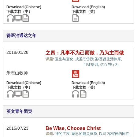
得医治通达之年
2018/01/28
之四：凡事不为己而做，乃为主而做
软
课题:
重生与变化,
成圣/分别为圣/基督生活体系,
弱/不冷不热的生命,
门徒培训,
信心与行为,
朱志山牧师
英文青年团契
2015/07/23
Be Wise, Choose Christ
课题:
神的主权,
蒙恩的属灵体质,
以马内利/神的同在,