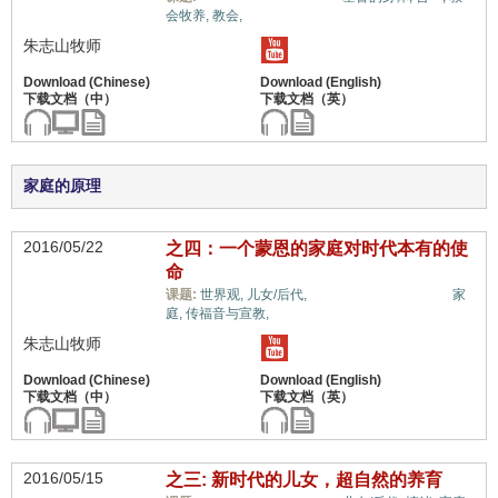
会牧养,
教会,
朱志山牧师
家庭的原理
2016/05/22
之四：一个蒙恩的家庭对时代本有的使
命
余民/青年/社青事工,
课题:
世界观,
儿女/后代,
家
庭,
传福音与宣教,
朱志山牧师
2016/05/15
之三: 新时代的儿女，超自然的养育