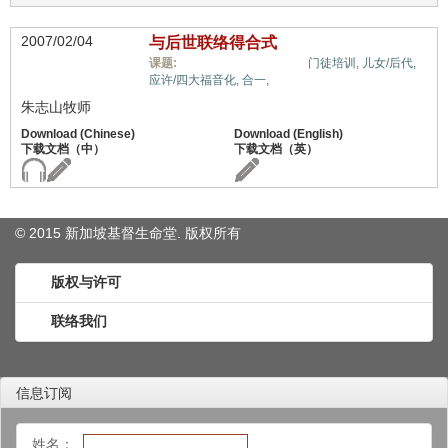
2007/02/04
与后世联络得合式
余民/青年/社青事工,
课题:
门徒培训,
儿女/后代,
应许/四大福音化,
合一,
朱志山牧师
© 2015 新加坡基督生命堂. 版权
所有
版权与许可
联络我们
信息订阅
姓名：