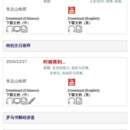
余民/青年/社青事工,
课题:
儿女/后代,
情绪,
家庭,
朱志山牧师
特别主日崇拜
2015/12/27
时候将到...
余民/青年/社青事
课题:
圣灵的能力,
福音与宗教,
工,
末世论,
传福音与宣教,
朱志山牧师
罗马书释经讲道