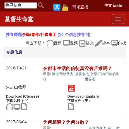
中文
English
现场直播
基督生命堂
Toggle
navigat
搜寻课题
余民/青年/社青事工
(10 个信息搜寻到)
点击下载：
音频
视频
讲义
抄本
白板
专题信息
2018/10/21
在都市生活的信徒真没有苦难吗？
课题:
撒但/黑暗势力,
属灵争战,
软弱/不冷不热的生
余民/青年/社青事工,
命,
世界观,
朱志山牧师
2017/06/04
为何相聚？为何分散？
余民/青年/社青事工,
课题:
基督的身体,
合一,
教