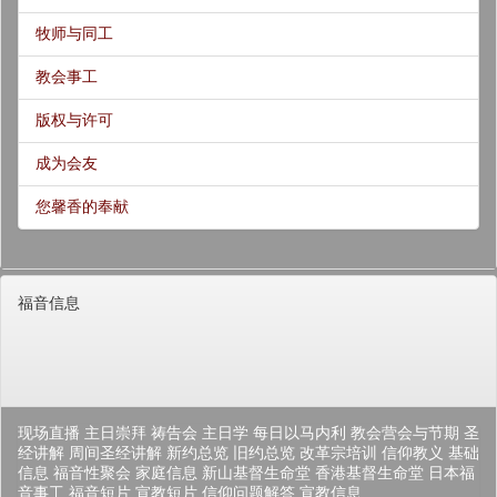
牧师与同工
教会事工
版权与许可
成为会友
您馨香的奉献
福音信息
现场直播
主日崇拜
祷告会
主日学
每日以马内利
教会营会与节期
圣
经讲解
周间圣经讲解
新约总览
旧约总览
改革宗培训
信仰教义
基础
信息
福音性聚会
家庭信息
新山基督生命堂
香港基督生命堂
日本福
音事工
福音短片
宣教短片
信仰问题解答
宣教信息