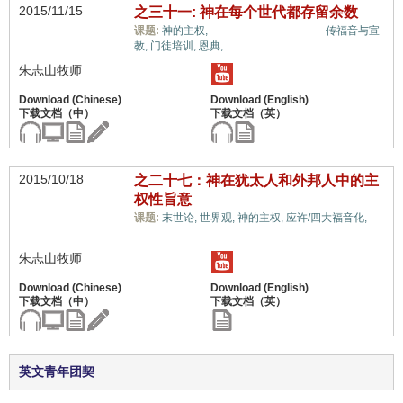
2015/11/15
之三十一: 神在每个世代都存留余数
余民/青年/社青事工,
课题:
神的主权,
传福音与宣
教,
门徒培训,
恩典,
朱志山牧师
2015/10/18
之二十七：神在犹太人和外邦人中的主
权性旨意
余
课题:
末世论,
世界观,
神的主权,
应许/四大福音化,
民/青年/社青事工,
朱志山牧师
英文青年团契