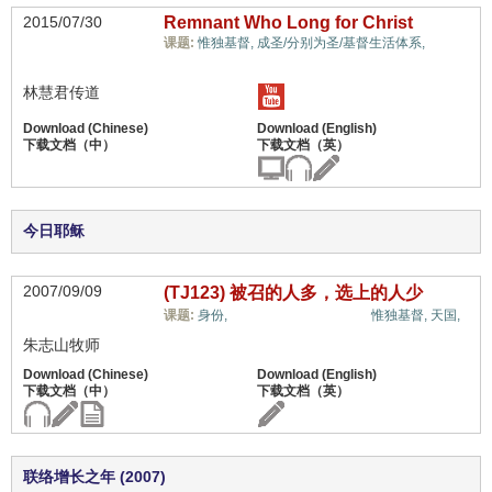
2015/07/30
Remnant Who Long for Christ
余民/
课题:
惟独基督,
成圣/分别为圣/基督生活体系,
青年/社青事工,
林慧君传道
今日耶稣
2007/09/09
(TJ123) 被召的人多，选上的人少
余民/青年/社青事工,
课题:
身份,
惟独基督,
天国,
朱志山牧师
联络增长之年 (2007)