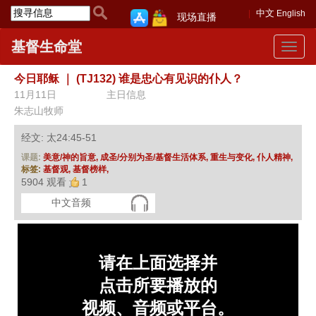
中文
English
现场直播
基督生命堂
Toggle
navigat
今日耶稣
｜
(TJ132) 谁是忠心有见识的仆人？
11月11日
主日信息
朱志山牧师
经文: 太24:45-51
课题:
美意/神的旨意,
成圣/分别为圣/基督生活体系,
重生与变化,
仆人精神,
标签:
基督观,
基督榜样,
5904 观看
1
中文音频