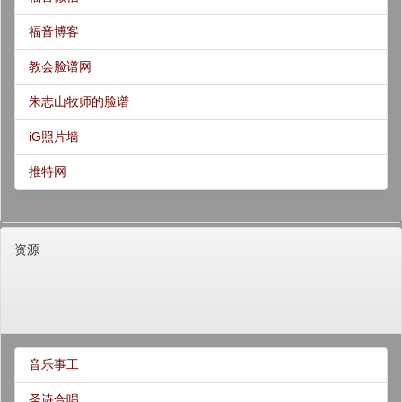
福音博客
教会脸谱网
朱志山牧师的脸谱
iG照片墙
推特网
资源
音乐事工
圣诗合唱