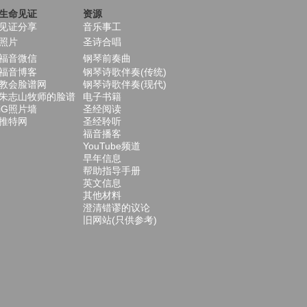
生命见证
资源
见证分享
音乐事工
照片
圣诗合唱
福音微信
钢琴前奏曲
福音博客
钢琴诗歌伴奏(传统)
教会脸谱网
钢琴诗歌伴奏(现代)
朱志山牧师的脸谱
电子书籍
iG照片墙
圣经阅读
推特网
圣经聆听
福音播客
YouTube频道
早年信息
帮助指导手册
英文信息
其他材料
澄清错谬的议论
旧网站(只供参考)