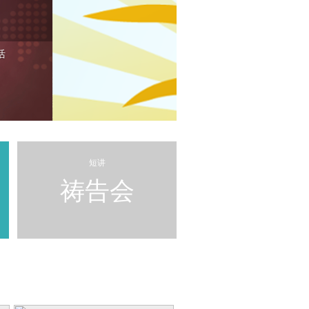
8月4日 每日以马
愿做的心，神就悦
活
>> 更多...
短讲
祷告会