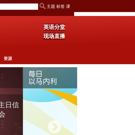
主题 标签 课
英语分堂
现场直播
资源
会主日信
8月5日 
会
人真有绝
69 观看