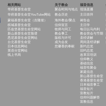
相关网站
关于教会
福音信息
华府基督生命堂
聚会时间与地点
现场直播
华府基督生命堂YouTube网站
教会历史
主日崇拜
蒙福基督生命堂（吉隆坡）
海外教会/聚点
祷告会
槟城基督生命堂
信仰宣言
主日学
匹兹堡基督生命堂网站
牧师与同工
每日以马内利
新山基督生命堂脸谱
教会事工
教会营会与节期
悉尼基督生命堂网站
版权与许可
圣经讲解
台北基督生命堂
成为会友
周间圣经讲解
日本信息网站
您馨香的奉献
新约总览
英语分堂网站
旧约总览
线上书局
改革宗培训
信仰教义
基础信息
福音性聚会
家庭信息
新山基督生命堂
香港基督生命堂
日本福音事工
福音短片
宣教短片
信仰问题解答
宣教信息