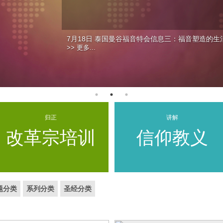
7月18日 泰国曼谷福音特会信息三：福音塑造的生
>> 更多...
归正
讲解
改革宗培训
信仰教义
题分类
系列分类
圣经分类