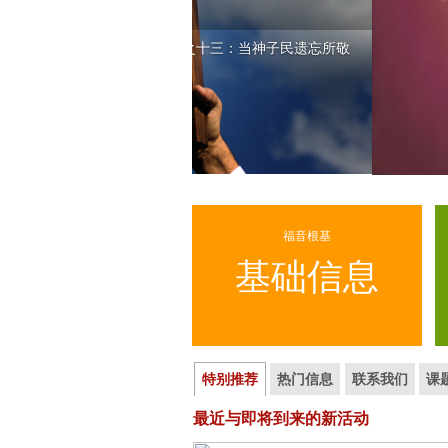
7月26日 士师记系列 之十三：当神子民遗忘所敬
拜的神
>> 更多...
福音根基
基础信息
特别推荐
热门信息
联系我们
课
最近与即将到来的新活动