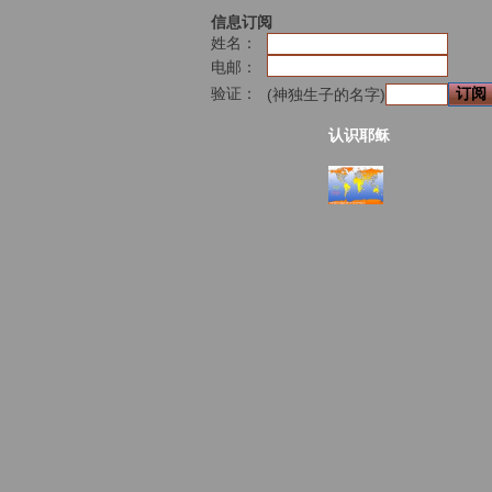
信息订阅
姓名：
电邮：
验证：
(神独生子的名字)
认识耶稣