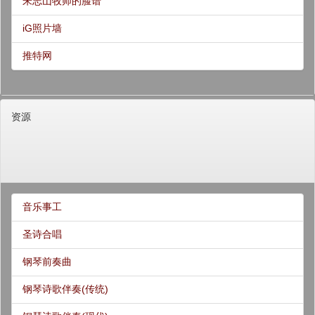
朱志山牧师的脸谱
iG照片墙
推特网
资源
音乐事工
圣诗合唱
钢琴前奏曲
钢琴诗歌伴奏(传统)