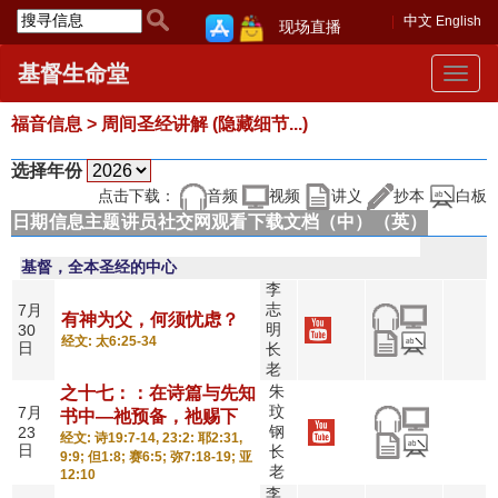
中文
English
现场直播
基督生命堂
Toggle
navigat
福音信息 > 周间圣经讲解 (隐藏细节...)
选择年份
点击下载：
音频
视频
讲义
抄本
白板
日期
信息主题
讲员
社交网观看
下载文档（中）
（英）
基督，全本圣经的中心
李
志
7月
有神为父，何须忧虑？
明
30
经文: 太6:25-34
日
长
老
朱
之十七：：在诗篇与先知
玟
7月
书中—祂预备，祂赐下
钢
23
经文: 诗19:7-14, 23:2: 耶2:31,
日
长
9:9; 但1:8; 赛6:5; 弥7:18-19; 亚
老
12:10
李