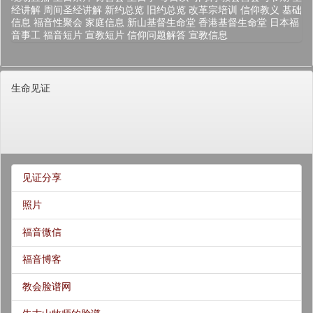
经讲解
周间圣经讲解
新约总览
旧约总览
改革宗培训
信仰教义
基础
信息
福音性聚会
家庭信息
新山基督生命堂
香港基督生命堂
日本福
音事工
福音短片
宣教短片
信仰问题解答
宣教信息
生命见证
见证分享
照片
福音微信
福音博客
教会脸谱网