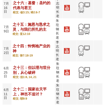
之十六：基督：圣约的
志
7月
明
16
代表与君王
日
长
经文: 创3:15; 诗2:6-7
老
朱
之十五：施恩与恳求之
玟
7月
钢
灵，与我们所扎的主
9日
长
经文: 亚12:10
老
李
之十四：怜悯祂产业的
志
7月
明
神
2日
长
经文: 弥7:18-19
老
朱
之十三：但以理与世分
玟
6月
钢
25
别，从心破碎
日
长
经文: 但1:8, 14, 21
老
朱
之十二：国家在天平
玟
6月
钢
11
上，神岂不追讨？
日
长
经文: 耶9:9
老