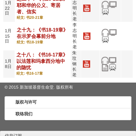
志
1月
耶和华的公义、寄居
明
22
者、信实
日
长
经文: 书20-21章
老
李
之十九：《书18-19章》
志
1月
明
15
在示罗会幕前分地
日
长
经文: 书18-19章
老
朱
之十八：《书16-17章》
玟
1月
以法莲和玛拿西分地中
钢
8日
的隐忧
长
经文: 书16-17章
老
© 2015 新加坡基督生命堂. 版权
所有
版权与许可
联络我们
信息订阅