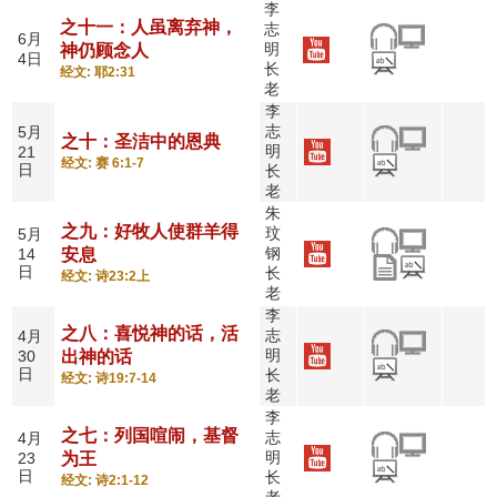
李
之十一：人虽离弃神，
志
6月
明
神仍顾念人
4日
长
经文: 耶2:31
老
李
志
5月
之十：圣洁中的恩典
明
21
经文: 赛 6:1-7
日
长
老
朱
之九：好牧人使群羊得
玟
5月
钢
14
安息
日
长
经文: 诗23:2上
老
李
之八：喜悦神的话，活
志
4月
明
30
出神的话
日
长
经文: 诗19:7-14
老
李
之七：列国喧闹，基督
志
4月
明
23
为王
日
长
经文: 诗2:1-12