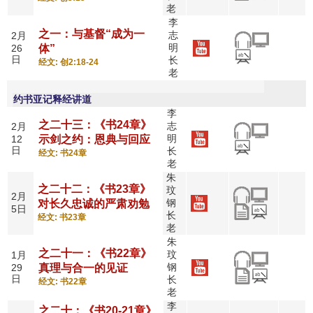
老
李
之一：与基督“成为一
志
2月
明
26
体”
日
长
经文: 创2:18-24
老
约书亚记释经讲道
李
之二十三：《书24章》
志
2月
明
12
示剑之约：恩典与回应
日
长
经文: 书24章
老
朱
之二十二：《书23章》
玟
2月
钢
对长久忠诚的严肃劝勉
5日
长
经文: 书23章
老
朱
之二十一：《书22章》
玟
1月
钢
29
真理与合一的见证
日
长
经文: 书22章
老
李
之二十：《书20-21章》