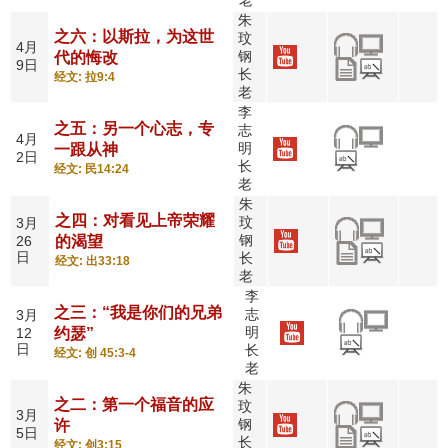
老
朱
之六：以斯拉，为这世
玟
4月
钢
代的悔改
9日
长
经文: 拉9:4
老
李
之五：另一个心志，专
志
4月
明
一跟从神
2日
长
经文: 民14:24
老
朱
之四：对看见上帝荣耀
玟
3月
钢
26
的渴望
日
长
经文: 出33:18
老
李
之三：“我是你们的兄弟
志
3月
明
12
约瑟”
日
长
经文: 创 45:3-4
老
朱
之二：第一个福音的应
玟
3月
钢
许
5日
长
经文: 创3:15