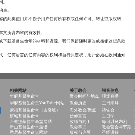
利。
约束。
容的此类使用并不授予用户任何所有权或任何许可、转让或版权转
本文所含内容的有效性。
或下载基督生命堂的材料和资源。我们保留随时更改或撤销这些条款
式、任何语言的任何内容的权利和自行决定权，用户必须在收到通知
相关网站
关于教会
福音信息
华府基督生命堂
聚会时间与地点
现场直播
华府基督生命堂YouTube网站
教会历史
主日崇拜
蒙福基督生命堂（吉隆坡）
海外教会/聚点
祷告会
槟城基督生命堂
信仰宣言
主日学
匹兹堡基督生命堂网站
牧师与同工
每日以马内利
新山基督生命堂脸谱
教会事工
教会营会与节期
悉尼基督生命堂网站
版权与许可
圣经讲解