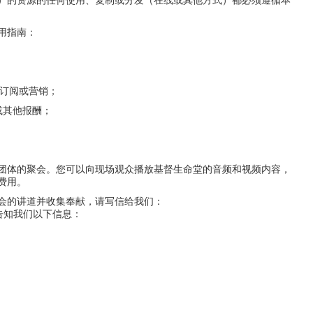
）的资源的任何使用、复制或分发（在线或其他方式）都必须遵循本
用指南：
、订阅或营销；
或其他报酬；
团体的聚会。您可以向现场观众播放基督生命堂的音频和视频内容，
费用。
会的讲道并收集奉献，请写信给我们：
com，并告知我们以下信息：