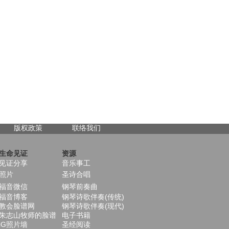
版权政策
联络我们
生命见证
资源
见证分享
音乐事工
照片
圣诗合唱
福音微信
钢琴前奏曲
福音博客
钢琴诗歌伴奏(传统)
教会脸谱网
钢琴诗歌伴奏(现代)
朱志山牧师的脸谱
电子书籍
iG照片墙
圣经阅读