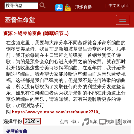
中文
English
现场直播
基督生命堂
Toggle
navigat
资源 > 钢琴前奏曲 (隐藏细节...)
在这频道里，
我要与大家分享不同基督徒音乐家所编曲的
钢琴赞美圣诗。
我目前是新加坡基督生命堂的司琴。几年
前，
我开始每周在主日崇拜之前弹奏一首钢琴赞美圣诗
歌，
为的是预备会众的心进入崇拜之前的敬拜。
就在那时
我开始收集这些赞美诗歌钢琴编曲。在近年前，
我开始录
制这些编曲。
我希望大家能聆听这些编曲而从音乐蒙受祝
福。
这些都是我自己弹奏的，但是我不是任何诗歌的编曲
者，
所以没有版权为了支取任何商务的利益来分发这些音
乐。
如果有任何编曲者认为我所录制的不能在此频道上分
享你所编曲的音
乐，请通知我。
若有兴趣聆听更多的诗
歌，欢迎浏览或订
阅
。
https://www.youtube.com/user/suyun2710
选择年份
点击下载：
音频
视频
歌词
钢琴前奏曲