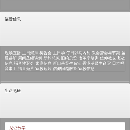
福音信息
现场直播
主日崇拜
祷告会
主日学
每日以马内利
教会营会与节期
圣
经讲解
周间圣经讲解
新约总览
旧约总览
改革宗培训
信仰教义
基础
信息
福音性聚会
家庭信息
新山基督生命堂
香港基督生命堂
日本福
音事工
福音短片
宣教短片
信仰问题解答
宣教信息
生命见证
见证分享