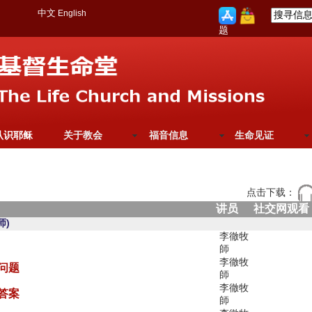
中文
English
题
认识耶稣
关于教会
福音信息
生命见证
点击下载：
讲员
社交网观看
师)
李徹牧
師
李徹牧
问题
師
李徹牧
答案
師