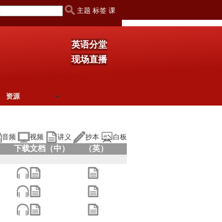
主题 标签 课
英语分堂
现场直播
资源
音频
视频
讲义
抄本
白板
下载文档（中）
（英）