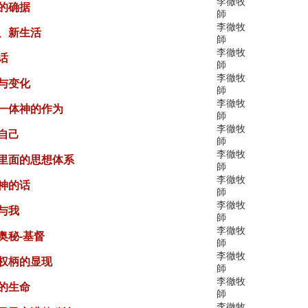
李徹牧
女的确据
師
李徹牧
命、新生活
師
李徹牧
话
師
李徹牧
生与变化
師
李徹牧
位一体神的作为
師
李徹牧
自己
師
李徹牧
神里面的思想体系
師
李徹牧
复神的话
師
李徹牧
与我
師
李徹牧
奥秘-基督
師
李徹牧
督权柄的显现
師
李徹牧
灵的生命
師
李徹牧