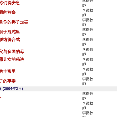
李徹牧
使你们得安息
師
李徹牧
坚固的营垒
師
李徹牧
，拿你的褥子走罢
師
李徹牧
徘徊于混沌里
師
中联络得合式
李徹牧
師
李徹牧
的父与多国的母
師
蒙恩儿女的秘诀
李徹牧
師
李徹牧
神的丰富里
師
李徹牧
果子的事奉
師
2004年2月)
李徹牧
人
師
李徹牧
師
李徹牧