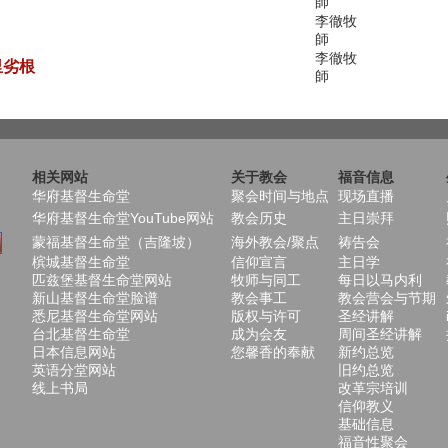
師
李徹牧
師
李徹牧
里劣根
師
相关网站
关于教会
福音信息
华府基督生命堂
聚会时间与地点
现场直播
华府基督生命堂YouTube网站
教会历史
主日崇拜
蒙福基督生命堂（吉隆坡）
海外教会/聚点
祷告会
槟城基督生命堂
信仰宣言
主日学
匹兹堡基督生命堂网站
牧师与同工
每日以马内利
新山基督生命堂脸谱
教会事工
教会营会与节期
悉尼基督生命堂网站
版权与许可
圣经讲解
台北基督生命堂
成为会友
周间圣经讲解
日本信息网站
您馨香的奉献
新约总览
英语分堂网站
旧约总览
线上书局
改革宗培训
信仰教义
基础信息
福音性聚会