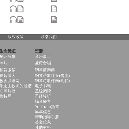
版权政策
联络我们
生命见证
资源
见证分享
音乐事工
照片
圣诗合唱
福音微信
钢琴前奏曲
福音博客
钢琴诗歌伴奏(传统)
教会脸谱网
钢琴诗歌伴奏(现代)
朱志山牧师的脸谱
电子书籍
iG照片墙
圣经阅读
推特网
圣经聆听
福音播客
YouTube频道
早年信息
帮助指导手册
英文信息
其他材料