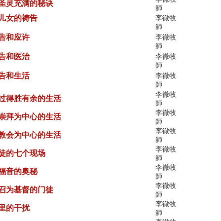
持圣灵充满的秘诀
師
神儿女的祷告
李徹牧
師
祷告和应许
李徹牧
師
祷告和医治
李徹牧
師
祷告和生活
李徹牧
師
李徹牧
要过得胜有余的生活
師
李徹牧
以崇拜为中心的生活
師
李徹牧
以教会为中心的生活
師
李徹牧
圣徒的七个现场
師
李徹牧
传福音的奥秘
師
李徹牧
蒙召为基督的门徒
師
李徹牧
灵里的干扰
師