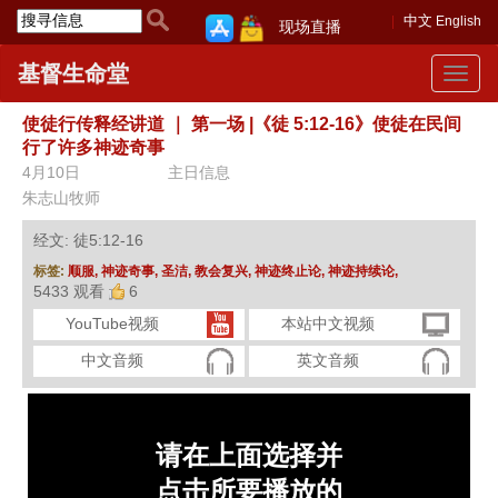
中文
English
现场直播
基督生命堂
Toggle
navigat
使徒行传释经讲道
｜
第一场 |《徒 5:12-16》使徒在民间
行了许多神迹奇事
4月10日
主日信息
朱志山牧师
经文: 徒5:12-16
标签:
顺服,
神迹奇事,
圣洁,
教会复兴,
神迹终止论,
神迹持续论,
5433 观看
6
YouTube视频
本站中文视频
中文音频
英文音频