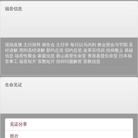
福音信息
现场直播
主日崇拜
祷告会
主日学
每日以马内利
教会营会与节期
圣
经讲解
周间圣经讲解
新约总览
旧约总览
改革宗培训
信仰教义
基础
信息
福音性聚会
家庭信息
新山基督生命堂
香港基督生命堂
日本福
音事工
福音短片
宣教短片
信仰问题解答
宣教信息
生命见证
见证分享
照片