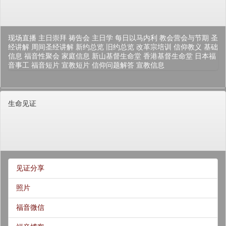
现场直播
主日崇拜
祷告会
主日学
每日以马内利
教会营会与节期
圣
经讲解
周间圣经讲解
新约总览
旧约总览
改革宗培训
信仰教义
基础
信息
福音性聚会
家庭信息
新山基督生命堂
香港基督生命堂
日本福
音事工
福音短片
宣教短片
信仰问题解答
宣教信息
生命见证
见证分享
照片
福音微信