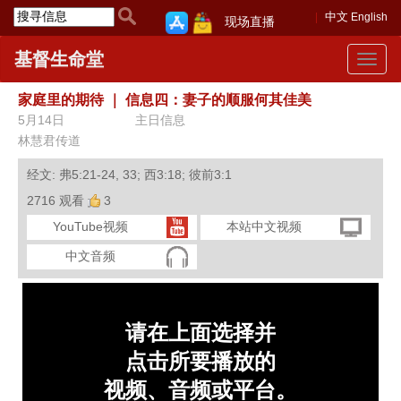
中文
English
现场直播
基督生命堂
Toggle
navigat
家庭里的期待
｜
信息四：妻子的顺服何其佳美
5月14日
主日信息
林慧君传道
经文: 弗5:21-24, 33; 西3:18; 彼前3:1
2716 观看
3
YouTube视频
本站中文视频
中文音频