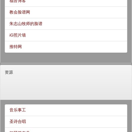
福音博客
教会脸谱网
朱志山牧师的脸谱
iG照片墙
推特网
资源
音乐事工
圣诗合唱