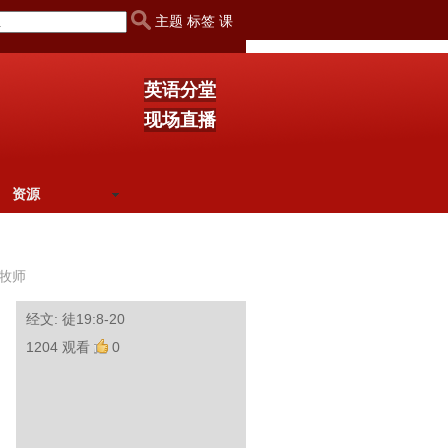
主题 标签 课
英语分堂
现场直播
资源
牧师
经文: 徒19:8-20
1204 观看
0