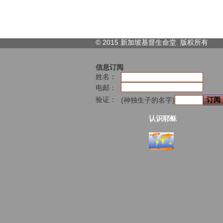
© 2015 新加坡基督生命堂. 版权
所有
信息订阅
姓名：
电邮：
验证：
(神独生子的名字)
认识耶稣