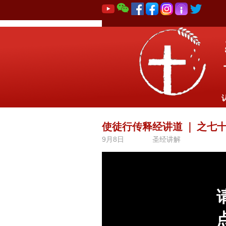
使徒行传释经讲道
｜
之七十
9月8日
圣经讲解