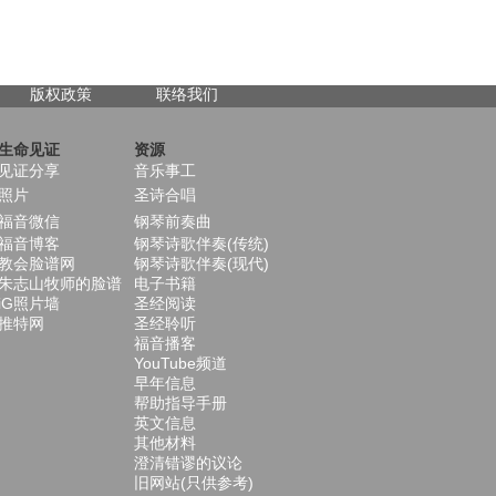
版权政策
联络我们
生命见证
资源
见证分享
音乐事工
照片
圣诗合唱
福音微信
钢琴前奏曲
福音博客
钢琴诗歌伴奏(传统)
教会脸谱网
钢琴诗歌伴奏(现代)
朱志山牧师的脸谱
电子书籍
iG照片墙
圣经阅读
推特网
圣经聆听
福音播客
YouTube频道
早年信息
帮助指导手册
英文信息
其他材料
澄清错谬的议论
旧网站(只供参考)