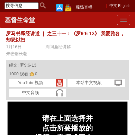
中文
English
现场直播
基督生命堂
Toggle
navigat
罗马书释经讲道
｜
之三十一：《罗9:6-13》 我爱雅各，
却恶以扫
1月16日
周间圣经讲解
朱玟钢长老
经文: 罗9:6-13
1000 观看
0
YouTube视频
本站中文视频
中文音频