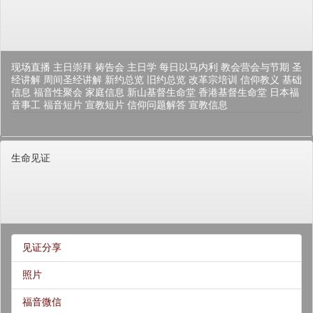
现场直播
主日崇拜
祷告会
主日学
每日以马内利
教会营会与节期
圣
经讲解
周间圣经讲解
新约总览
旧约总览
改革宗培训
信仰教义
基础
信息
福音性聚会
家庭信息
新山基督生命堂
香港基督生命堂
日本福
音事工
福音短片
宣教短片
信仰问题解答
宣教信息
生命见证
见证分享
照片
福音微信