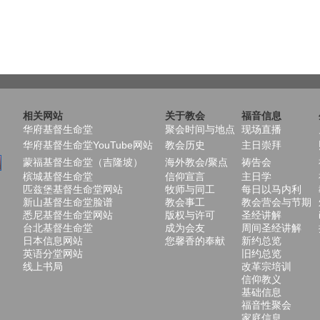
相关网站
关于教会
福音信息
华府基督生命堂
聚会时间与地点
现场直播
华府基督生命堂YouTube网站
教会历史
主日崇拜
蒙福基督生命堂（吉隆坡）
海外教会/聚点
祷告会
槟城基督生命堂
信仰宣言
主日学
匹兹堡基督生命堂网站
牧师与同工
每日以马内利
新山基督生命堂脸谱
教会事工
教会营会与节期
悉尼基督生命堂网站
版权与许可
圣经讲解
台北基督生命堂
成为会友
周间圣经讲解
日本信息网站
您馨香的奉献
新约总览
英语分堂网站
旧约总览
线上书局
改革宗培训
信仰教义
基础信息
福音性聚会
家庭信息