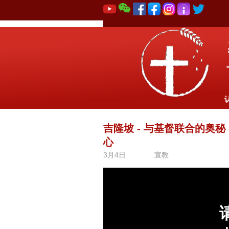
吉隆坡 - 与基督联合的奥秘
心
3月4日
宣教