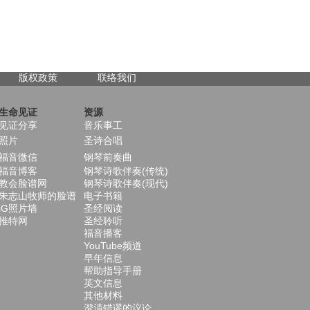
版权政策
联络我们
生命见证
资源
见证分享
音乐事工
照片
圣诗合唱
福音微信
钢琴前奏曲
福音博客
钢琴诗歌伴奏(传统)
教会脸谱网
钢琴诗歌伴奏(现代)
朱志山牧师的脸谱
电子书籍
iG照片墙
圣经阅读
推特网
圣经聆听
福音播客
YouTube频道
早年信息
帮助指导手册
英文信息
其他材料
澄清错谬的议论