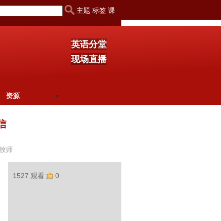
主题 标签 课
英语分堂
现场直播
资源
信
牧师
1527 观看
0