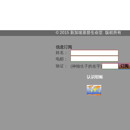
© 2015 新加坡基督生命堂. 版权
所有
信息订阅
姓名：
电邮：
验证：
(神独生子的名字)
认识耶稣