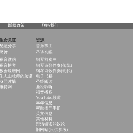
版权政策
联络我们
生命见证
资源
见证分享
音乐事工
照片
圣诗合唱
福音微信
钢琴前奏曲
福音博客
钢琴诗歌伴奏(传统)
教会脸谱网
钢琴诗歌伴奏(现代)
朱志山牧师的脸谱
电子书籍
iG照片墙
圣经阅读
推特网
圣经聆听
福音播客
YouTube频道
早年信息
帮助指导手册
英文信息
其他材料
澄清错谬的议论
旧网站(只供参考)