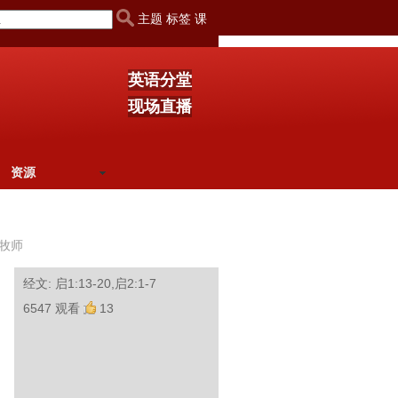
主题 标签 课
英语分堂
现场直播
资源
牧师
经文: 启1:13-20,启2:1-7
6547 观看
13