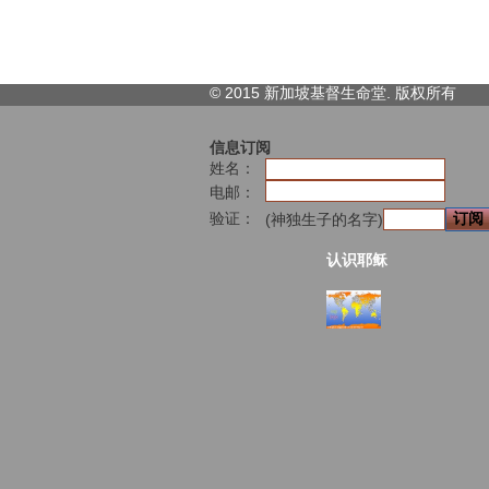
© 2015 新加坡基督生命堂. 版权
所有
信息订阅
姓名：
电邮：
验证：
(神独生子的名字)
认识耶稣