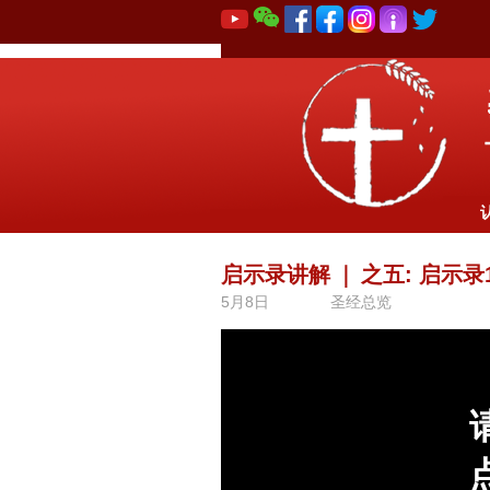
启示录讲解
｜
之五: 启示录1:
5月8日
圣经总览