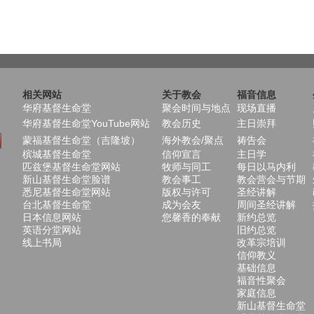
相关网站
关于教会
福音信息
华府基督生命堂
聚会时间与地点
现场直播
华府基督生命堂YouTube网站
教会历史
主日崇拜
蒙福基督生命堂（吉隆坡）
海外教会/聚点
祷告会
槟城基督生命堂
信仰宣言
主日学
匹兹堡基督生命堂网站
牧师与同工
每日以马内利
新山基督生命堂脸谱
教会事工
教会营会与节期
悉尼基督生命堂网站
版权与许可
圣经讲解
台北基督生命堂
成为会友
周间圣经讲解
日本信息网站
您馨香的奉献
新约总览
英语分堂网站
旧约总览
线上书局
改革宗培训
信仰教义
基础信息
福音性聚会
家庭信息
新山基督生命堂