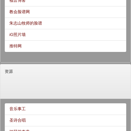
福音博客
教会脸谱网
朱志山牧师的脸谱
iG照片墙
推特网
资源
音乐事工
圣诗合唱