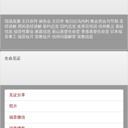
现场直播
主日崇拜
祷告会
主日学
每日以马内利
教会营会与节期
圣
经讲解
周间圣经讲解
新约总览
旧约总览
改革宗培训
信仰教义
基础
信息
福音性聚会
家庭信息
新山基督生命堂
香港基督生命堂
日本福
音事工
福音短片
宣教短片
信仰问题解答
宣教信息
生命见证
见证分享
照片
福音微信