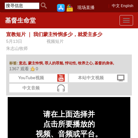
中文
English
现场直播
基督生命堂
Toggle
navigat
宣教短片
｜
我们蒙主怜悯多少，就爱主多少
5月13日
视频短片
朱志山牧师
标签:
意志,
蒙主怜悯,
罪人的罪魁,
悖论性,
牧养之心,
基督的身体,
1367 观看
0
YouTube视频
本站中文视频
中文音频