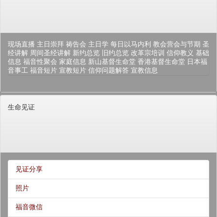
现场直播
主日崇拜
祷告会
主日学
每日以马内利
教会营会与节期
圣
经讲解
周间圣经讲解
新约总览
旧约总览
改革宗培训
信仰教义
基础
信息
福音性聚会
家庭信息
新山基督生命堂
香港基督生命堂
日本福
音事工
福音短片
宣教短片
信仰问题解答
宣教信息
生命见证
见证分享
照片
福音微信