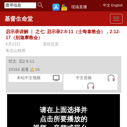
中文
English
现场直播
基督生命堂
Toggle
navigat
启示录讲解
｜
之七: 启示录2:8-11（士每拿教会），2:12-
17（别迦摩教会）
5月22日
圣经总览
朱志山牧师
经文: 启2:8-11
10164 观看
15
本站中文视频
中文音频