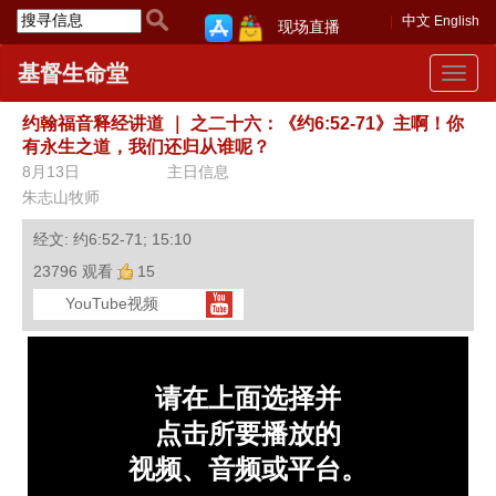
中文
English
现场直播
基督生命堂
Toggle
navigat
约翰福音释经讲道
｜
之二十六：《约6:52-71》主啊！你
有永生之道，我们还归从谁呢？
8月13日
主日信息
朱志山牧师
经文: 约6:52-71; 15:10
23796 观看
15
YouTube视频