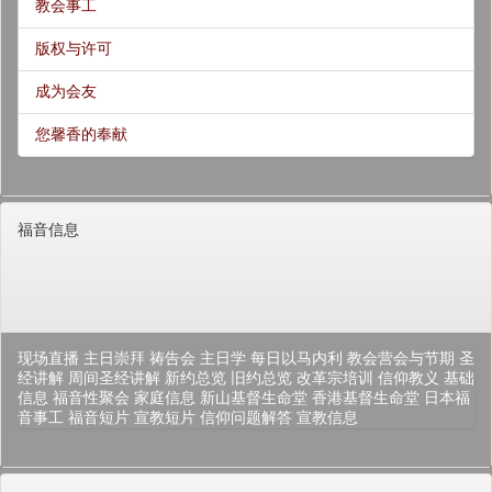
教会事工
版权与许可
成为会友
您馨香的奉献
福音信息
现场直播
主日崇拜
祷告会
主日学
每日以马内利
教会营会与节期
圣
经讲解
周间圣经讲解
新约总览
旧约总览
改革宗培训
信仰教义
基础
信息
福音性聚会
家庭信息
新山基督生命堂
香港基督生命堂
日本福
音事工
福音短片
宣教短片
信仰问题解答
宣教信息