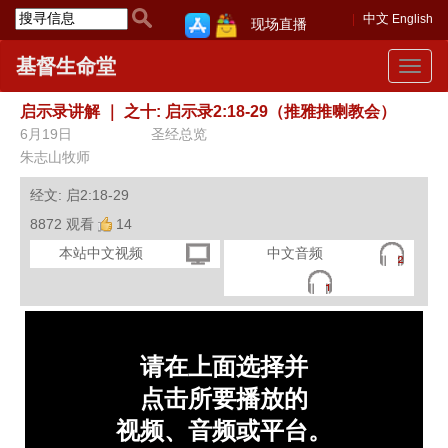
中文
English
现场直播
基督生命堂
Toggle
navigat
启示录讲解
｜
之十: 启示录2:18-29（推雅推喇教会）
6月19日
圣经总览
朱志山牧师
经文: 启2:18-29
8872 观看
14
本站中文视频
中文音频