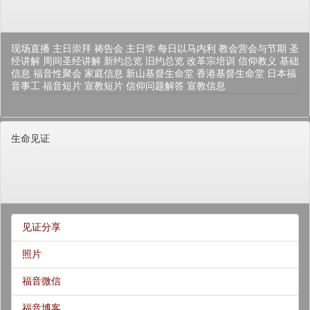
现场直播
主日崇拜
祷告会
主日学
每日以马内利
教会营会与节期
圣
经讲解
周间圣经讲解
新约总览
旧约总览
改革宗培训
信仰教义
基础
信息
福音性聚会
家庭信息
新山基督生命堂
香港基督生命堂
日本福
音事工
福音短片
宣教短片
信仰问题解答
宣教信息
生命见证
见证分享
照片
福音微信
福音博客