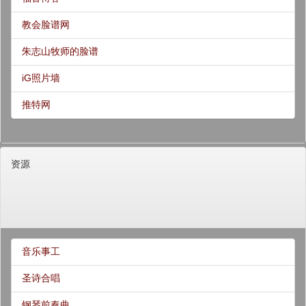
教会脸谱网
朱志山牧师的脸谱
iG照片墙
推特网
资源
音乐事工
圣诗合唱
钢琴前奏曲