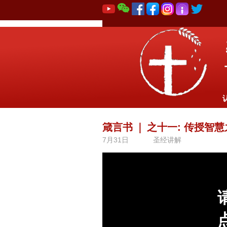
箴言书
｜
之十一: 传授智
7月31日
圣经讲解