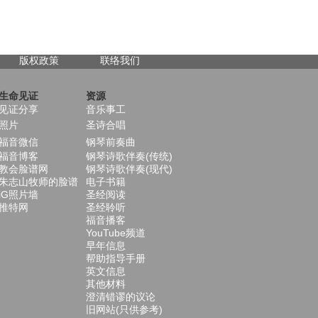
版权政策
联络我们
生命见证
资源
见证分享
音乐事工
照片
圣诗合唱
福音微信
钢琴前奏曲
福音博客
钢琴诗歌伴奏(传统)
教会脸谱网
钢琴诗歌伴奏(现代)
朱志山牧师的脸谱
电子书籍
iG照片墙
圣经阅读
推特网
圣经聆听
福音播客
YouTube频道
早年信息
帮助指导手册
英文信息
其他材料
澄清错谬的议论
旧网站(只供参考)