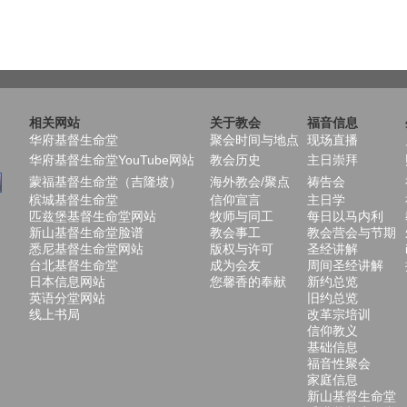
相关网站
关于教会
福音信息
华府基督生命堂
聚会时间与地点
现场直播
华府基督生命堂YouTube网站
教会历史
主日崇拜
蒙福基督生命堂（吉隆坡）
海外教会/聚点
祷告会
槟城基督生命堂
信仰宣言
主日学
匹兹堡基督生命堂网站
牧师与同工
每日以马内利
新山基督生命堂脸谱
教会事工
教会营会与节期
悉尼基督生命堂网站
版权与许可
圣经讲解
台北基督生命堂
成为会友
周间圣经讲解
日本信息网站
您馨香的奉献
新约总览
英语分堂网站
旧约总览
线上书局
改革宗培训
信仰教义
基础信息
福音性聚会
家庭信息
新山基督生命堂