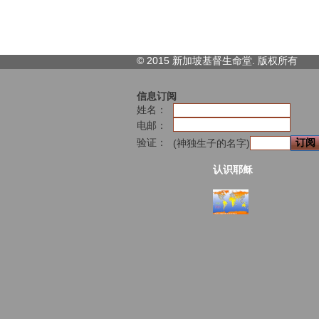
© 2015 新加坡基督生命堂. 版权
所有
信息订阅
姓名：
电邮：
验证：
(神独生子的名字)
认识耶稣