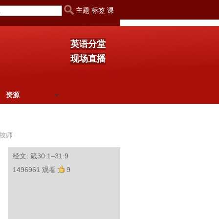
主题 标签 课
英语分堂
现场直播
资源
牧师
经文: 箴30:1–31:9
1496961 观看
9