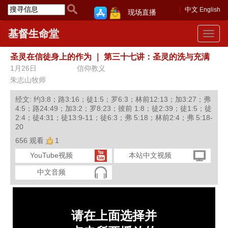
中文
English
现场直播
基督生命堂
Toggle
navigat
圣灵在信徒身上的作为
｜
第三十七讲：圣灵的洗与充满
1月26日
信仰教义
朱志山牧师
经文: 约3:8；路3:16；徒1:5；罗6:3；林前12:13；加3:27；弗
4:5；路24:49；加3:2；罗8:23；彼前 1:8；徒2:39；徒1:5；徒
2:4；徒4:31；徒13:9-11；徒6:3；弗 5:18；林前2:4；弗 5:18-
20
656 观看
1
YouTube视频
本站中文视频
中文音频