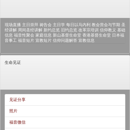
现场直播
主日崇拜
祷告会
主日学
每日以马内利
教会营会与节期
圣
经讲解
周间圣经讲解
新约总览
旧约总览
改革宗培训
信仰教义
基础
信息
福音性聚会
家庭信息
新山基督生命堂
香港基督生命堂
日本福
音事工
福音短片
宣教短片
信仰问题解答
宣教信息
生命见证
见证分享
照片
福音微信