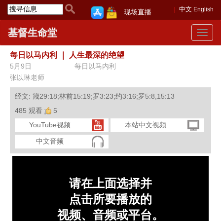
中文
English
现场直播
基督生命堂
Toggle
navigat
每日以马内利
｜
人生最深的绝望
5月9日
每日以马内利
张以琳老师
经文: 箴29:18;林前15:19;罗3:23;约3:16;罗5:8,15:13
485 观看
5
YouTube视频
本站中文视频
中文音频