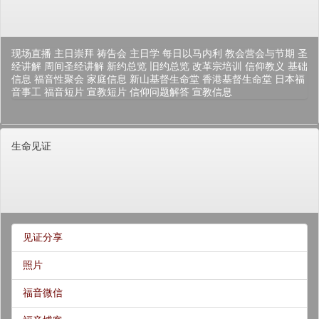
现场直播
主日崇拜
祷告会
主日学
每日以马内利
教会营会与节期
圣
经讲解
周间圣经讲解
新约总览
旧约总览
改革宗培训
信仰教义
基础
信息
福音性聚会
家庭信息
新山基督生命堂
香港基督生命堂
日本福
音事工
福音短片
宣教短片
信仰问题解答
宣教信息
生命见证
见证分享
照片
福音微信