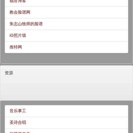
福音博客
教会脸谱网
朱志山牧师的脸谱
iG照片墙
推特网
资源
音乐事工
圣诗合唱