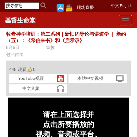
中文
English
现场直播
基督生命堂
Toggle
navigat
牧者神学培训：第二系列｜新旧约导论与讲道学
｜
⁠新约
（五）：《希伯来书》和《启⽰录》
5月5日
宣教
包涵传道
448 观看
0
YouTube视频
本站中文视频
中文音频