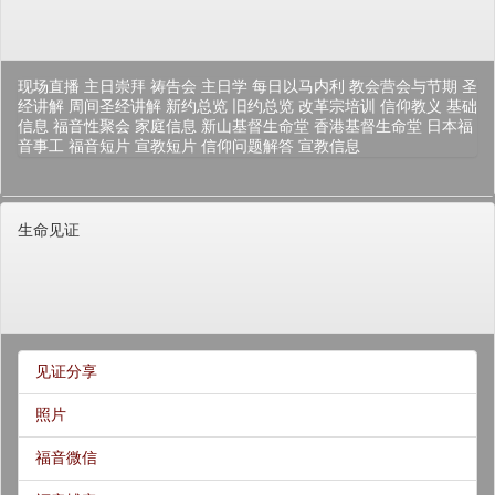
现场直播
主日崇拜
祷告会
主日学
每日以马内利
教会营会与节期
圣
经讲解
周间圣经讲解
新约总览
旧约总览
改革宗培训
信仰教义
基础
信息
福音性聚会
家庭信息
新山基督生命堂
香港基督生命堂
日本福
音事工
福音短片
宣教短片
信仰问题解答
宣教信息
生命见证
见证分享
照片
福音微信