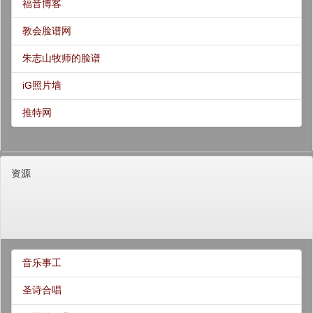
福音博客
教会脸谱网
朱志山牧师的脸谱
iG照片墙
推特网
资源
音乐事工
圣诗合唱