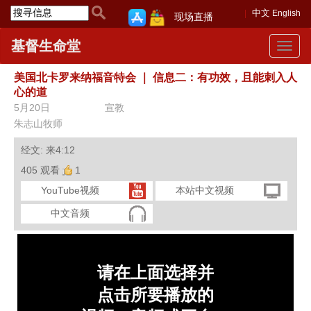
中文
English
现场直播
基督生命堂
Toggle
navigat
美国北卡罗来纳福音特会
｜
信息二：有功效，且能刺入人
心的道
5月20日
宣教
朱志山牧师
经文: 来4:12
405 观看
1
YouTube视频
本站中文视频
中文音频