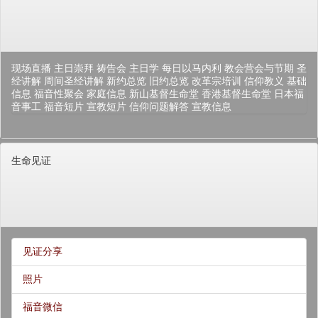
现场直播
主日崇拜
祷告会
主日学
每日以马内利
教会营会与节期
圣
经讲解
周间圣经讲解
新约总览
旧约总览
改革宗培训
信仰教义
基础
信息
福音性聚会
家庭信息
新山基督生命堂
香港基督生命堂
日本福
音事工
福音短片
宣教短片
信仰问题解答
宣教信息
生命见证
见证分享
照片
福音微信