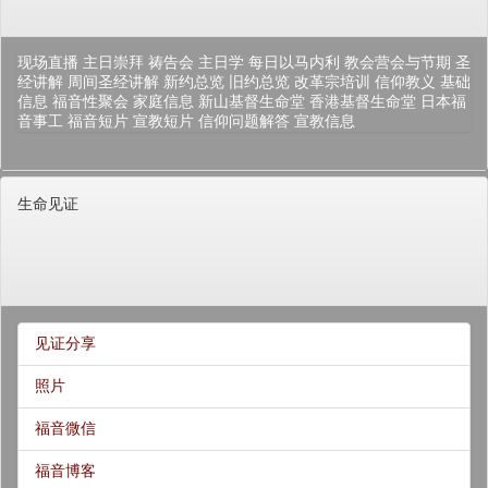
现场直播
主日崇拜
祷告会
主日学
每日以马内利
教会营会与节期
圣
经讲解
周间圣经讲解
新约总览
旧约总览
改革宗培训
信仰教义
基础
信息
福音性聚会
家庭信息
新山基督生命堂
香港基督生命堂
日本福
音事工
福音短片
宣教短片
信仰问题解答
宣教信息
生命见证
见证分享
照片
福音微信
福音博客