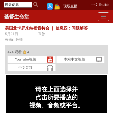
中文
English
现场直播
基督生命堂
Toggle
navigat
美国北卡罗来纳福音特会
｜
信息四：问题解答
5月21日
宣教
朱志山牧师
474 观看
4
YouTube视频
本站中文视频
中文音频