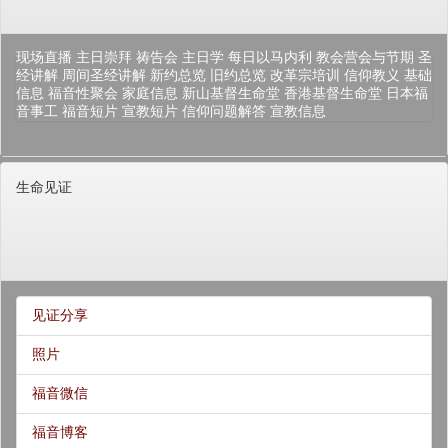
现场直播
主日崇拜
祷告会
主日学
每日以马内利
教会营会与节期
圣
经讲解
周间圣经讲解
新约总览
旧约总览
改革宗培训
信仰教义
基础
信息
福音性聚会
家庭信息
新山基督生命堂
香港基督生命堂
日本福
音事工
福音短片
宣教短片
信仰问题解答
宣教信息
生命见证
见证分享
照片
福音微信
福音博客