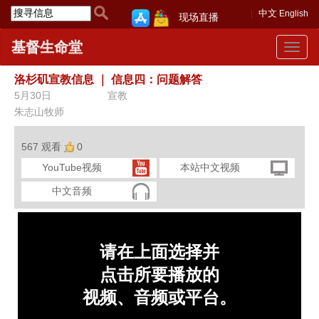
中文
English
现场直播
基督生命堂
Toggle
navigat
洛杉矶宣教信息
｜
信息四：问题解答
5月30日
宣教
朱志山牧师
567 观看
0
YouTube视频
本站中文视频
中文音频