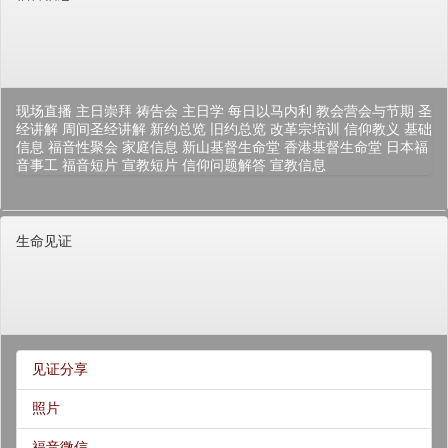
现场直播
主日崇拜
祷告会
主日学
每日以马内利
教会营会与节期
圣
经讲解
周间圣经讲解
新约总览
旧约总览
改革宗培训
信仰教义
基础
信息
福音性聚会
家庭信息
新山基督生命堂
香港基督生命堂
日本福
音事工
福音短片
宣教短片
信仰问题解答
宣教信息
生命见证
见证分享
照片
福音微信