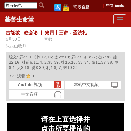
中文
English
现场直播
基督生命堂
Toggle
navigat
吉隆坡 - 教会论
｜
第四十三讲：圣洗礼
6月30日
宣教
朱志山牧师
经文: 罗4:11; 创9:12,16; 太28:19; 罗6:3; 加3:27; 徒2:38; 徒
22:16; 林前6:11; 徒2:38-39; 徒16:15, 33-34; 路11:37-38; 罗
6:4; 太3:16; 徒8:39; 利4:6, 7; 来10:22
329 观看
0
YouTube视频
本站中文视频
中文音频