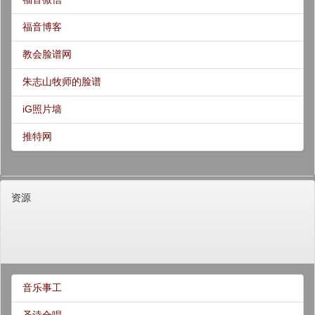
福音博客
教会脸谱网
朱志山牧师的脸谱
iG照片墙
推特网
资源
音乐事工
圣诗合唱