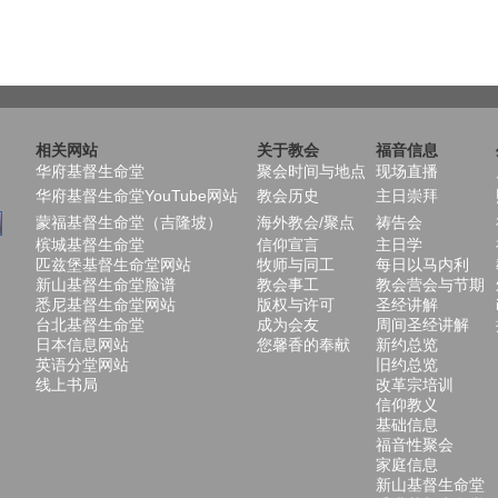
相关网站
关于教会
福音信息
华府基督生命堂
聚会时间与地点
现场直播
华府基督生命堂YouTube网站
教会历史
主日崇拜
蒙福基督生命堂（吉隆坡）
海外教会/聚点
祷告会
槟城基督生命堂
信仰宣言
主日学
匹兹堡基督生命堂网站
牧师与同工
每日以马内利
新山基督生命堂脸谱
教会事工
教会营会与节期
悉尼基督生命堂网站
版权与许可
圣经讲解
台北基督生命堂
成为会友
周间圣经讲解
日本信息网站
您馨香的奉献
新约总览
英语分堂网站
旧约总览
线上书局
改革宗培训
信仰教义
基础信息
福音性聚会
家庭信息
新山基督生命堂