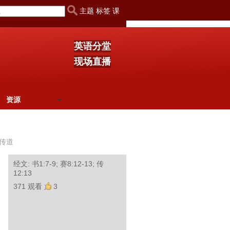
主题 标签 课
英语分堂
现场直播
资源
传道
经文: 书1:7-9; 赛8:12-13; 传
12:13
371 观看
3