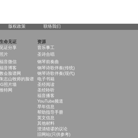
版权政策
联络我们
生命见证
资源
见证分享
音乐事工
照片
圣诗合唱
福音微信
钢琴前奏曲
福音博客
钢琴诗歌伴奏(传统)
教会脸谱网
钢琴诗歌伴奏(现代)
朱志山牧师的脸谱
电子书籍
iG照片墙
圣经阅读
推特网
圣经聆听
福音播客
YouTube频道
早年信息
帮助指导手册
英文信息
其他材料
澄清错谬的议论
旧网站(只供参考)