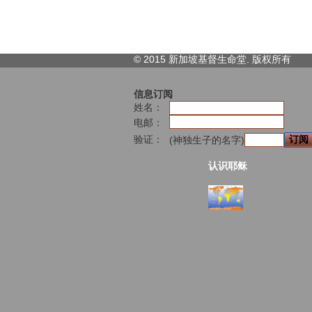
© 2015 新加坡基督生命堂. 版权
所有
信息订阅
姓名：
电邮：
验证：
(神独生子的名字)
认识耶稣