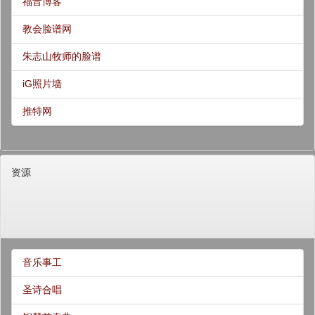
福音博客
教会脸谱网
朱志山牧师的脸谱
iG照片墙
推特网
资源
音乐事工
圣诗合唱