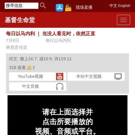
中文
English
现场直播
基督生命堂
Toggle
navigat
每日以马内利
｜
当没人看见时，依然正直
7月8日
每日以马内利
林慧君传道
经文: 撒上16:7; 箴10:9; 诗119:11
328 观看
2
YouTube视频
本站中文视频
中文音频