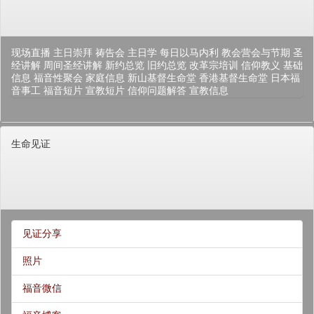
现场直播
主日崇拜
祷告会
主日学
每日以马内利
教会营会与节期
圣
经讲解
周间圣经讲解
新约总览
旧约总览
改革宗培训
信仰教义
基础
信息
福音性聚会
家庭信息
新山基督生命堂
香港基督生命堂
日本福
音事工
福音短片
宣教短片
信仰问题解答
宣教信息
生命见证
见证分享
照片
福音微信