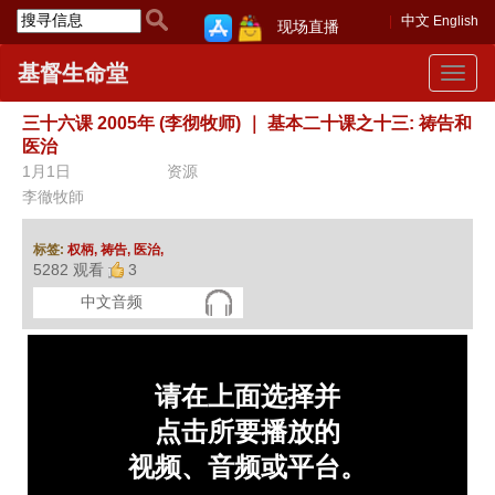
中文
English
现场直播
基督生命堂
Toggle
navigat
三十六课 2005年 (李彻牧师)
｜
基本二十课之十三: 祷告和
医治
1月1日
资源
李徹牧師
标签:
权柄,
祷告,
医治,
5282 观看
3
中文音频