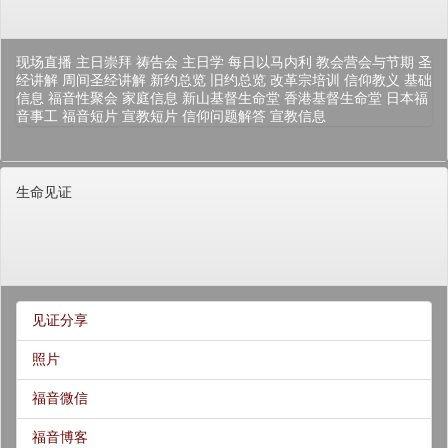
现场直播
主日崇拜
祷告会
主日学
每日以马内利
教会营会与节期
圣
经讲解
周间圣经讲解
新约总览
旧约总览
改革宗培训
信仰教义
基础
信息
福音性聚会
家庭信息
新山基督生命堂
香港基督生命堂
日本福
音事工
福音短片
宣教短片
信仰问题解答
宣教信息
生命见证
见证分享
照片
福音微信
福音博客