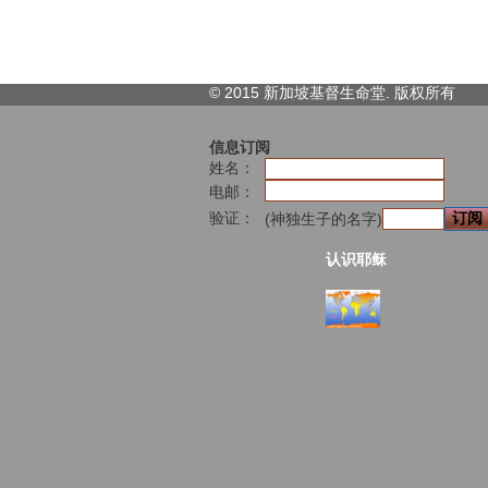
© 2015 新加坡基督生命堂. 版权
所有
信息订阅
姓名：
电邮：
验证：
(神独生子的名字)
认识耶稣