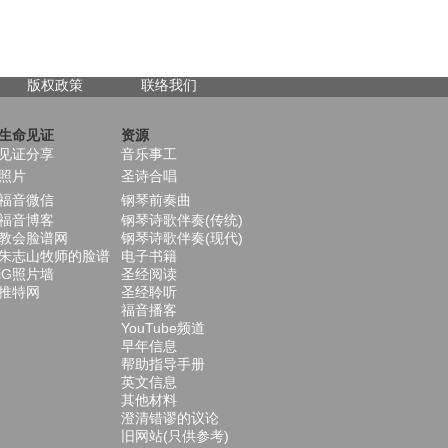
版权政策
联络我们
生命见证
资源
见证分享
音乐事工
照片
圣诗合唱
福音微信
钢琴前奏曲
福音博客
钢琴诗歌伴奏(传统)
教会脸谱网
钢琴诗歌伴奏(现代)
朱志山牧师的脸谱
电子书籍
iG照片墙
圣经阅读
推特网
圣经聆听
福音播客
YouTube频道
早年信息
帮助指导手册
英文信息
其他材料
澄清错谬的议论
旧网站(只供参考)