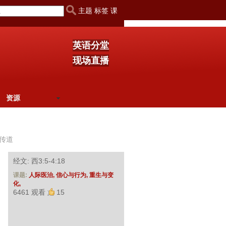
主题 标签 课
英语分堂
现场直播
资源
传道
经文: 西3:5-4:18
课题:
人际医治,
信心与行为,
重生与变
化,
6461 观看
15