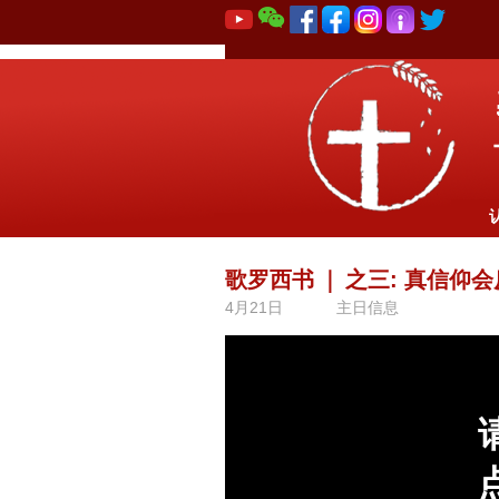
歌罗西书
｜
之三: 真信仰会
4月21日
主日信息