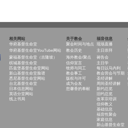
相关网站
关于教会
福音信息
华府基督生命堂
聚会时间与地点
现场直播
华府基督生命堂YouTube网站
教会历史
主日崇拜
蒙福基督生命堂（吉隆坡）
海外教会/聚点
祷告会
槟城基督生命堂
信仰宣言
主日学
匹兹堡基督生命堂网站
牧师与同工
每日以马内利
新山基督生命堂脸谱
教会事工
教会营会与节期
悉尼基督生命堂网站
版权与许可
圣经讲解
台北基督生命堂
成为会友
周间圣经讲解
日本信息网站
您馨香的奉献
新约总览
英语分堂网站
旧约总览
线上书局
改革宗培训
信仰教义
基础信息
福音性聚会
家庭信息
新山基督生命堂