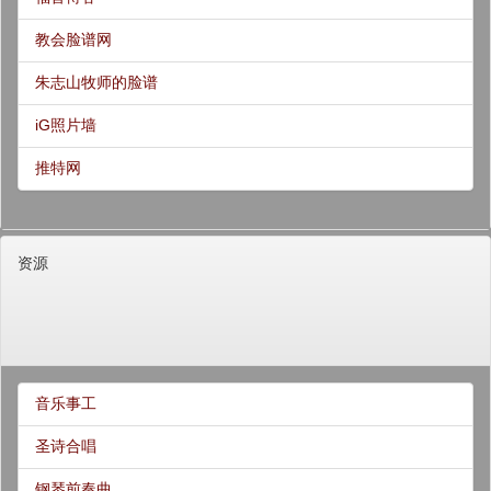
教会脸谱网
朱志山牧师的脸谱
iG照片墙
推特网
资源
音乐事工
圣诗合唱
钢琴前奏曲