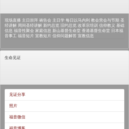
现场直播
主日崇拜
祷告会
主日学
每日以马内利
教会营会与节期
圣
经讲解
周间圣经讲解
新约总览
旧约总览
改革宗培训
信仰教义
基础
信息
福音性聚会
家庭信息
新山基督生命堂
香港基督生命堂
日本福
音事工
福音短片
宣教短片
信仰问题解答
宣教信息
生命见证
见证分享
照片
福音微信
福音博客