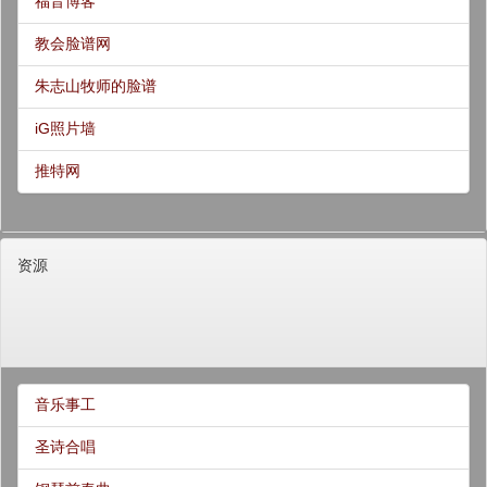
福音博客
教会脸谱网
朱志山牧师的脸谱
iG照片墙
推特网
资源
音乐事工
圣诗合唱