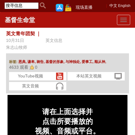
中文
English
现场直播
基督生命堂
Toggle
navigat
英文青年团契
｜
10月31日
英文信息
朱志山牧师
标签:
恩典,
谦卑,
祷告,
基督的形象,
与神独处,
爱事工,
顺从神,
4633 观看
0
YouTube视频
本站英文视频
英文音频