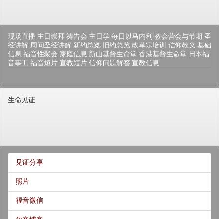
现场直播
主日崇拜
祷告会
主日学
每日以马内利
教会营会与节期
圣
经讲解
周间圣经讲解
新约总览
旧约总览
改革宗培训
信仰教义
基础
信息
福音性聚会
家庭信息
新山基督生命堂
香港基督生命堂
日本福
音事工
福音短片
宣教短片
信仰问题解答
宣教信息
生命见证
见证分享
照片
福音微信