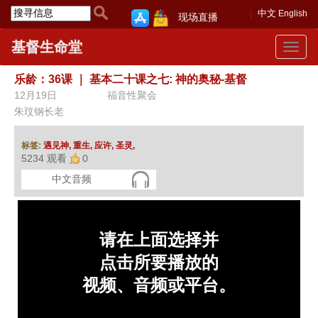
中文
English
现场直播
基督生命堂
Toggle
navigat
乐龄：36课
｜
基本二十课之七: 神的奥秘-基督
12月19日
福音性聚会
朱玟钢长老
标签:
遇见神,
重生,
应许,
圣灵,
5234 观看
0
中文音频