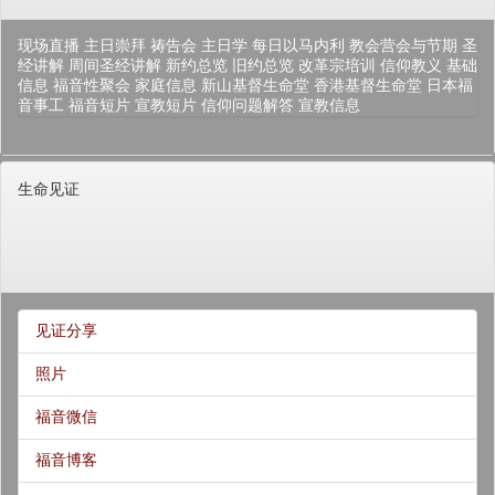
现场直播
主日崇拜
祷告会
主日学
每日以马内利
教会营会与节期
圣
经讲解
周间圣经讲解
新约总览
旧约总览
改革宗培训
信仰教义
基础
信息
福音性聚会
家庭信息
新山基督生命堂
香港基督生命堂
日本福
音事工
福音短片
宣教短片
信仰问题解答
宣教信息
生命见证
见证分享
照片
福音微信
福音博客