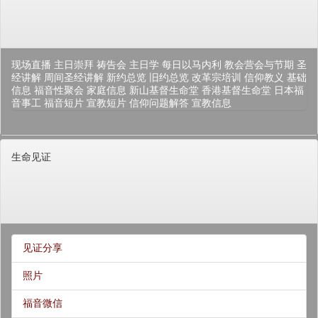
现场直播
主日崇拜
祷告会
主日学
每日以马内利
教会营会与节期
圣
经讲解
周间圣经讲解
新约总览
旧约总览
改革宗培训
信仰教义
基础
信息
福音性聚会
家庭信息
新山基督生命堂
香港基督生命堂
日本福
音事工
福音短片
宣教短片
信仰问题解答
宣教信息
生命见证
见证分享
照片
福音微信