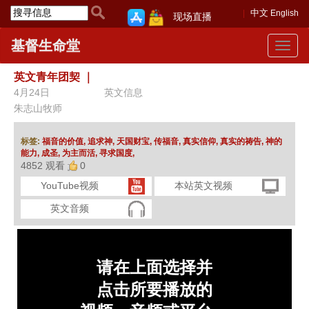
中文
English
现场直播
基督生命堂
Toggle
navigat
英文青年团契
｜
4月24日
英文信息
朱志山牧师
标签:
福音的价值,
追求神,
天国财宝,
传福音,
真实信仰,
真实的祷告,
神的
能力,
成圣,
为主而活,
寻求国度,
4852 观看
0
YouTube视频
本站英文视频
英文音频