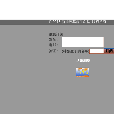
© 2015 新加坡基督生命堂. 版权
所有
信息订阅
姓名：
电邮：
验证：
(神独生子的名字)
认识耶稣