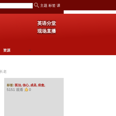
主题 标签 课
英语分堂
现场直播
资源
长老
标签:
医治,
信心,
成圣,
痊愈,
5151 观看
0