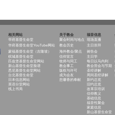
相关网站
关于教会
福音信息
华府基督生命堂
聚会时间与地点
现场直播
华府基督生命堂YouTube网站
教会历史
主日崇拜
蒙福基督生命堂（吉隆坡）
海外教会/聚点
祷告会
槟城基督生命堂
信仰宣言
主日学
匹兹堡基督生命堂网站
牧师与同工
每日以马内利
新山基督生命堂脸谱
教会事工
教会营会与节期
悉尼基督生命堂网站
版权与许可
圣经讲解
台北基督生命堂
成为会友
周间圣经讲解
日本信息网站
您馨香的奉献
新约总览
英语分堂网站
旧约总览
线上书局
改革宗培训
信仰教义
基础信息
福音性聚会
家庭信息
新山基督生命堂