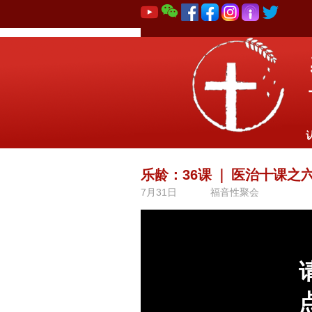
乐龄：36课
｜
医治十课之六
7月31日
福音性聚会