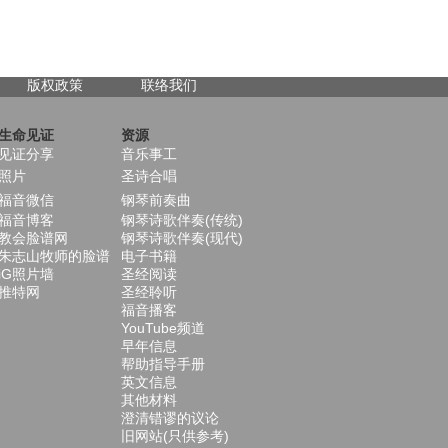
版权政策
联络我们
生命见证
资源
见证分享
音乐事工
照片
圣诗合唱
福音微信
钢琴前奏曲
福音博客
钢琴诗歌伴奏(传统)
教会脸谱网
钢琴诗歌伴奏(现代)
朱志山牧师的脸谱
电子书籍
iG照片墙
圣经阅读
推特网
圣经聆听
福音播客
YouTube频道
早年信息
帮助指导手册
英文信息
其他材料
澄清错谬的议论
旧网站(只供参考)