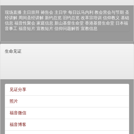
现场直播
主日崇拜
祷告会
主日学
每日以马内利
教会营会与节期
圣
经讲解
周间圣经讲解
新约总览
旧约总览
改革宗培训
信仰教义
基础
信息
福音性聚会
家庭信息
新山基督生命堂
香港基督生命堂
日本福
音事工
福音短片
宣教短片
信仰问题解答
宣教信息
生命见证
见证分享
照片
福音微信
福音博客