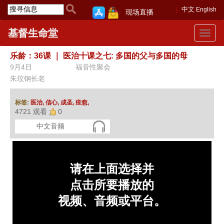
中文
English
现场直播
基督生命堂
Toggle
navigat
乐龄：36课
｜
医治十课之七: 多国的父与多国的母
9月4日
福音性聚会
朱玟钢长老
标签:
医治,
信心,
成圣,
痊愈,
4721 观看
0
中文音频