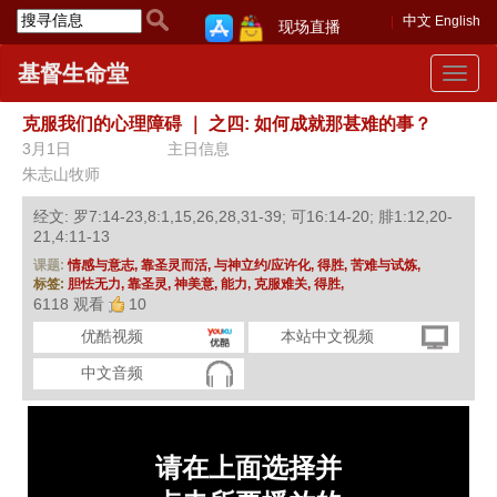
中文
English
现场直播
基督生命堂
Toggle
navigat
克服我们的心理障碍
｜
之四: 如何成就那甚难的事？
3月1日
主日信息
朱志山牧师
经文: 罗7:14-23,8:1,15,26,28,31-39; 可16:14-20; 腓1:12,20-
21,4:11-13
课题:
情感与意志,
靠圣灵而活,
与神立约/应许化,
得胜,
苦难与试炼,
标签:
胆怯无力,
靠圣灵,
神美意,
能力,
克服难关,
得胜,
6118 观看
10
优酷视频
本站中文视频
中文音频