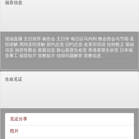
福音信息
现场直播
主日崇拜
祷告会
主日学
每日以马内利
教会营会与节期
圣
经讲解
周间圣经讲解
新约总览
旧约总览
改革宗培训
信仰教义
基础
信息
福音性聚会
家庭信息
新山基督生命堂
香港基督生命堂
日本福
音事工
福音短片
宣教短片
信仰问题解答
宣教信息
生命见证
见证分享
照片