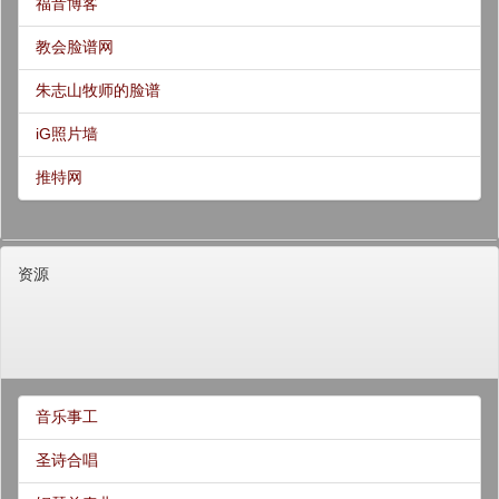
福音博客
教会脸谱网
朱志山牧师的脸谱
iG照片墙
推特网
资源
音乐事工
圣诗合唱