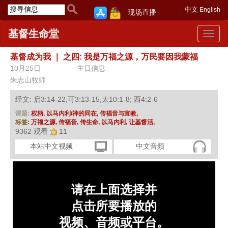
中文
English
现场直播
基督生命堂
Toggle
navigat
基督成为我
｜
之四: 我是万福之源，万民要因我蒙福
10月25日
主日信息
朱志山牧师
经文: 启3:14-22,可3:13-15,太10:1-8; 西4:2-6
课题:
权柄,
以马内利/神的同在,
传福音与宣教,
标签:
万福之源,
传福音,
传生命,
以马内利,
让基督活,
9362 观看
11
本站中文视频
中文音频