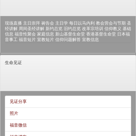
现场直播
主日崇拜
祷告会
主日学
每日以马内利
教会营会与节期
圣
经讲解
周间圣经讲解
新约总览
旧约总览
改革宗培训
信仰教义
基础
信息
福音性聚会
家庭信息
新山基督生命堂
香港基督生命堂
日本福
音事工
福音短片
宣教短片
信仰问题解答
宣教信息
生命见证
见证分享
照片
福音微信