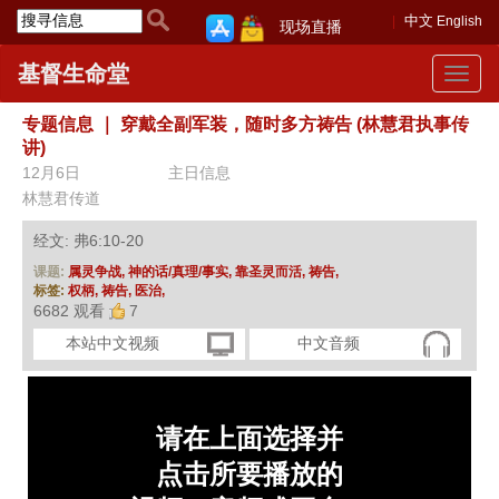
中文
English
现场直播
基督生命堂
Toggle
navigat
专题信息
｜
穿戴全副军装，随时多方祷告 (林慧君执事传
讲)
12月6日
主日信息
林慧君传道
经文: 弗6:10-20
课题:
属灵争战,
神的话/真理/事实,
靠圣灵而活,
祷告,
标签:
权柄,
祷告,
医治,
6682 观看
7
本站中文视频
中文音频