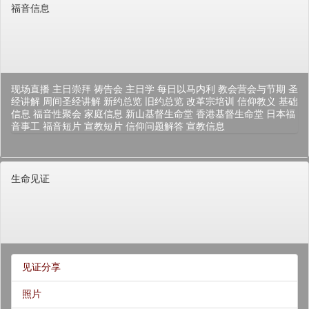
福音信息
现场直播
主日崇拜
祷告会
主日学
每日以马内利
教会营会与节期
圣
经讲解
周间圣经讲解
新约总览
旧约总览
改革宗培训
信仰教义
基础
信息
福音性聚会
家庭信息
新山基督生命堂
香港基督生命堂
日本福
音事工
福音短片
宣教短片
信仰问题解答
宣教信息
生命见证
见证分享
照片